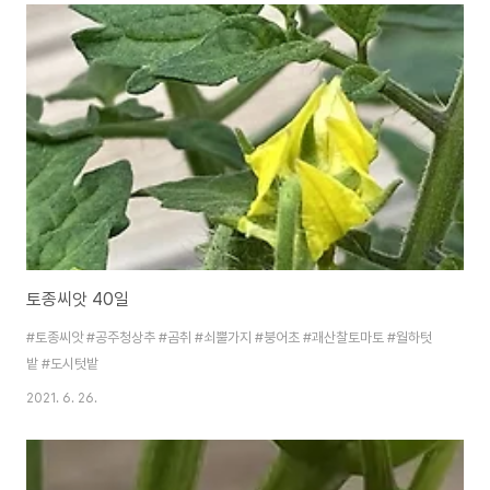
토종씨앗 40일
#토종씨앗 #공주청상추 #곰취 #쇠뿔가지 #붕어초 #괘산찰토마토 #월하텃
밭 #도시텃밭
2021. 6. 26.