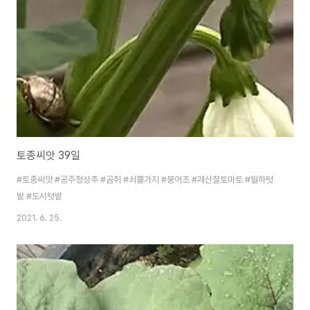
토종씨앗 39일
#토종씨앗 #공주청상추 #곰취 #쇠뿔가지 #붕어초 #괘산찰토마토 #월하텃
밭 #도시텃밭
2021. 6. 25.