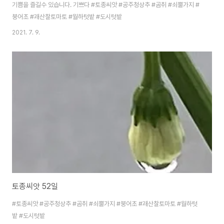
기쁨을 즐길수 있습니다. 기쁘다 #토종씨앗 #공주청상추 #곰취 #쇠뿔가지 #
붕어초 #괘산찰토마토 #월하텃밭 #도시텃밭
2021. 7. 9.
토종씨앗 52일
#토종씨앗 #공주청상추 #곰취 #쇠뿔가지 #붕어초 #괘산찰토마토 #월하텃
밭 #도시텃밭