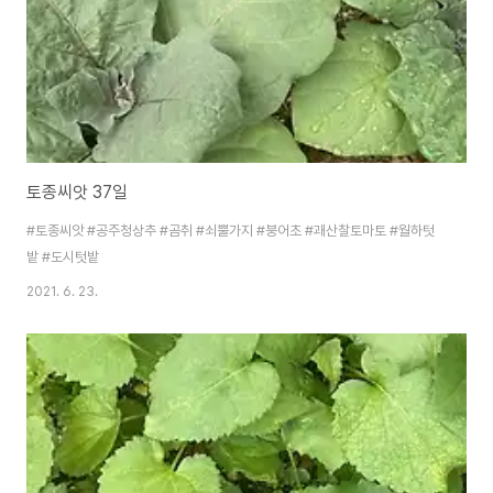
토종씨앗 37일
#토종씨앗 #공주청상추 #곰취 #쇠뿔가지 #붕어초 #괘산찰토마토 #월하텃
밭 #도시텃밭
2021. 6. 23.