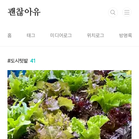
본문 바로가기
괜찮아유
홈
태그
미디어로그
위치로그
방명록
도시텃밭
41