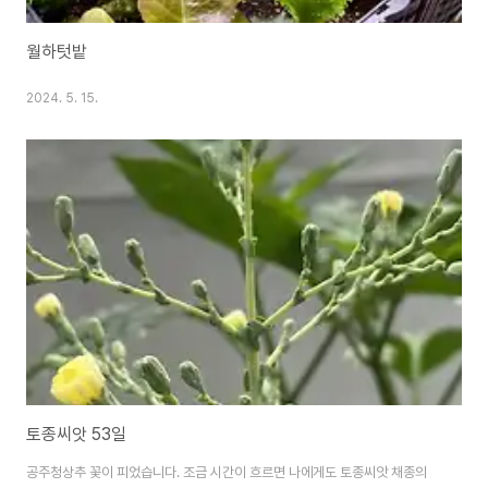
월하텃밭
2024. 5. 15.
토종씨앗 53일
공주청상추 꽃이 피었습니다. 조금 시간이 흐르면 나에게도 토종씨앗 채종의