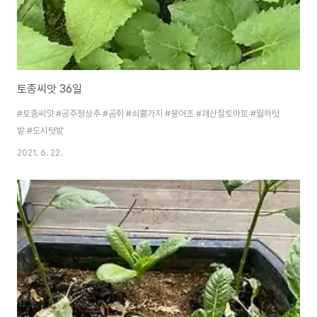
토종씨앗 36일
#토종씨앗 #공주청상추 #곰취 #쇠뿔가지 #붕어초 #괘산찰토마토 #월하텃
밭 #도시텃밭
2021. 6. 22.