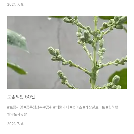
2021. 7. 8.
토종씨앗 50일
#토종씨앗 #공주청상추 #곰취 #쇠뿔가지 #붕어초 #괘산찰토마토 #월하텃
밭 #도시텃밭
2021. 7. 6.