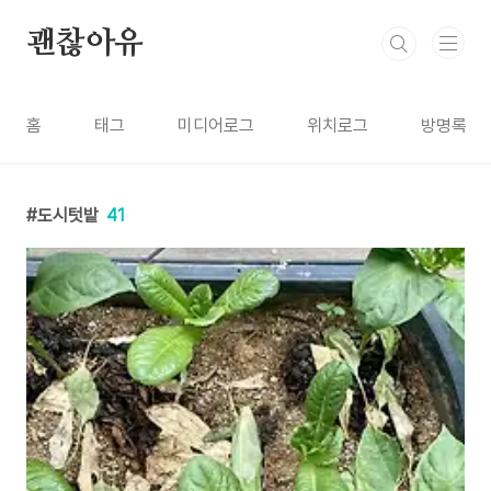
본문 바로가기
괜찮아유
홈
태그
미디어로그
위치로그
방명록
도시텃밭
41