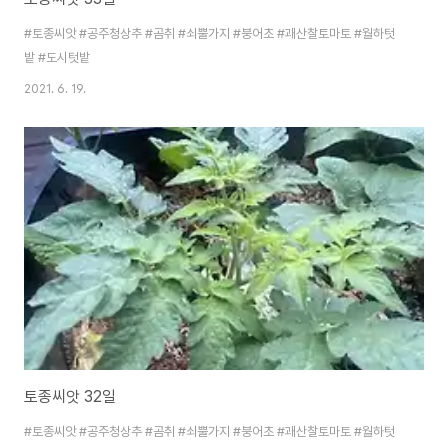
#토종씨앗 #공주청상추 #곰취 #쇠뿔가지 #붕어초 #괘산찰토마토 #월하텃
밭 #도시텃밭
2021. 6. 19.
토종씨앗 32일
#토종씨앗 #공주청상추 #곰취 #쇠뿔가지 #붕어초 #괘산찰토마토 #월하텃