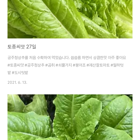
토종씨앗 27일
공주청상추를 처음 수확하여 먹었습니다. 씁씁름 하면서 상큼한맛 아주 좋아요
#토종씨앗 #공주청상추 #곰취 #쇠뿔가지 #붕어초 #괘산찰토마토 #월하텃
밭 #도시텃밭
2021. 6. 13.