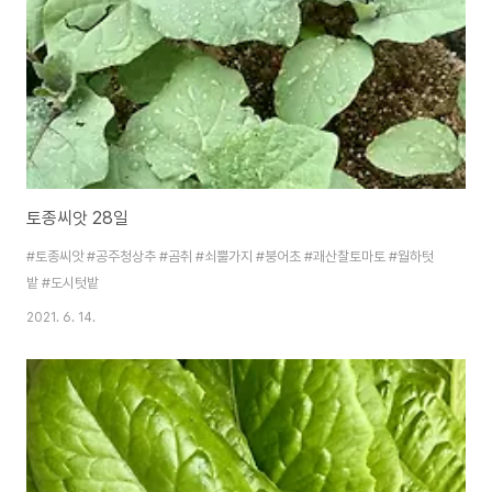
토종씨앗 28일
#토종씨앗 #공주청상추 #곰취 #쇠뿔가지 #붕어초 #괘산찰토마토 #월하텃
밭 #도시텃밭
2021. 6. 14.