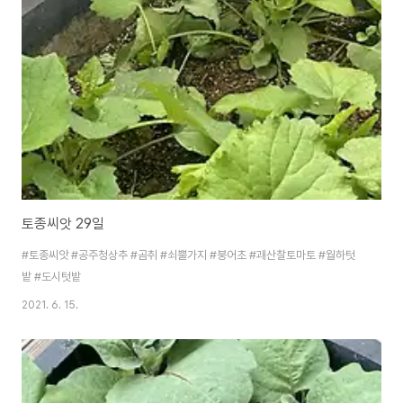
토종씨앗 29일
#토종씨앗 #공주청상추 #곰취 #쇠뿔가지 #붕어초 #괘산찰토마토 #월하텃
밭 #도시텃밭
2021. 6. 15.