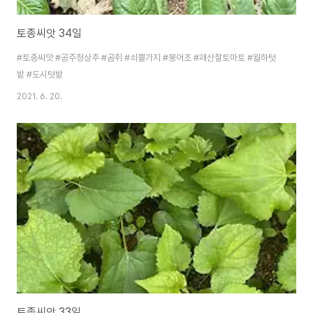
토종씨앗 34일
#토종씨앗 #공주청상추 #곰취 #쇠뿔가지 #붕어초 #괘산찰토마토 #월하텃
밭 #도시텃밭
2021. 6. 20.
토종씨앗 33일