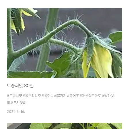
토종씨앗 30일
#토종씨앗 #공주청상추 #곰취 #쇠뿔가지 #붕어초 #괘산찰토마토 #월하텃
밭 #도시텃밭
2021. 6. 16.