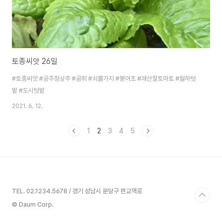
토종씨앗 26일
#토종씨앗 #공주청상추 #곰취 #쇠뿔가지 #붕어초 #괘산찰토마토 #월하텃
밭 #도시텃밭
2021. 6. 12.
1
2
3
4
5
TEL. 02.1234.5678 / 경기 성남시 분당구 판교역로
© Daum Corp.