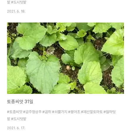
밭 #도시텃밭
2021. 6. 18.
토종씨앗 31일
#토종씨앗 #공주청상추 #곰취 #쇠뿔가지 #붕어초 #괘산찰토마토 #월하텃
밭 #도시텃밭
2021. 6. 17.