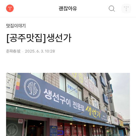
검색하기
괜찮아유
티스토리
맛집이야기
[공주맛집]생선가
춘파春坡
2025. 6. 3. 10:28