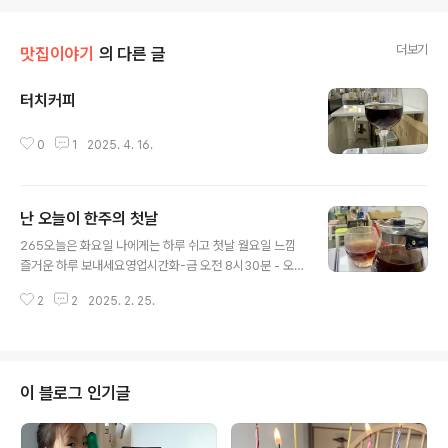
더보기
맛집이야기
의 다른 글
터치커피
글 내용
0
1
2025. 4. 16.
난 오늘이 한주의 첫날
글 내용
265오늘은 화요일 나에게는 하루 쉬고 첫날 월요일 느낌
즐거운 하루 보내세요영업시간화-금 오전 8시30분 - 오
후 7시토,일,국경일 오전 9시 - 오후 6시휴무일 : 매주 월
2
2
2025. 2. 25.
요일점심시간 : 11:30-12:30#공주알밤빵무령로점#무령
로238-1#커피가너처럼좋아졌어
이 블로그 인기글