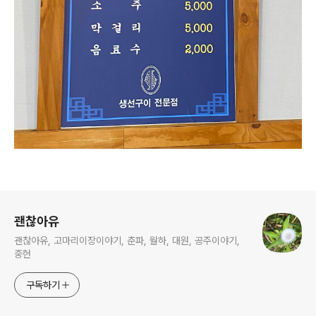
로그 정보
괜찮아유
괜찮아유, 고마리이장이야기, 춘파, 월하, 대원, 공주이야기,
중헌
구독하기