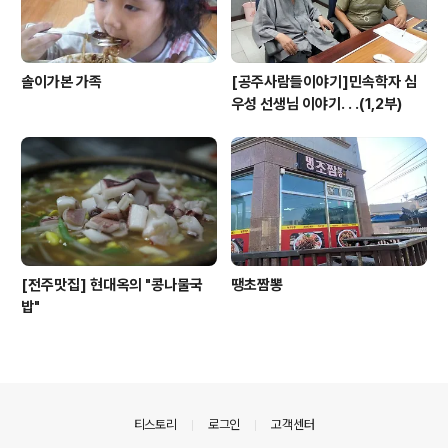
솔이가본 가족
[공주사람들이야기]민속학자 심
우성 선생님 이야기. . .(1,2부)
[전주맛집] 현대옥의 "콩나물국
땡초짬뽕
밥"
의안내
티스토리
로그인
고객센터