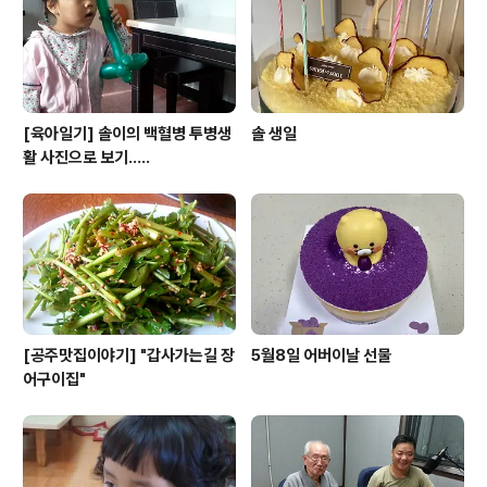
[육아일기] 솔이의 백혈병 투병생
솔 생일
활 사진으로 보기.....
[공주맛집이야기] "갑사가는길 장
5월8일 어버이날 선물
어구이집"