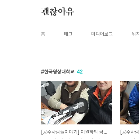
본문 바로가기
괜찮아유
홈
태그
미디어로그
위
한국영상대학교
42
[공주사람들이야기] 이원하의 금강초대석 '곽동운 이야기'