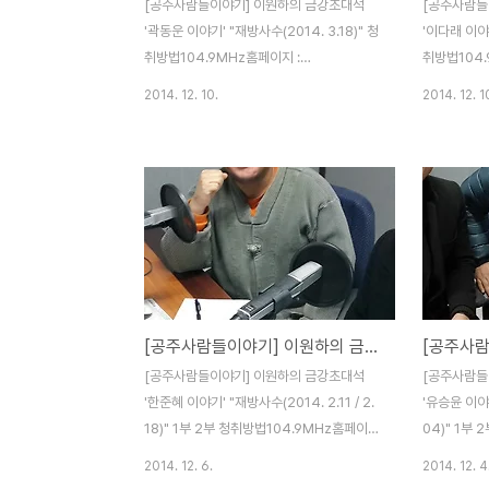
[공주사람들이야기] 이원하의 금강초대석
[공주사람들
'곽동운 이야기' "재방사수(2014. 3.18)" 청
'이다래 이야기
취방법104.9MHz홈페이지 :
취방법104.
www.kkfm.co.kr 다시듣기스마트폰:
www.kkf
2014. 12. 10.
2014. 12. 1
Tuneln Radio 다운설치 kkfm 검색 즐겨찾
Tuneln R
기추가해서 청취하시면 됩니다.많은 청취 바
기추가해서 
랍니다.
랍니다.
[공주사람들이야기] 이원하의 금강초대석 '한준혜 이야기'
[공주사람들이야기] 이원하의 금강초대석
[공주사람들
'한준혜 이야기' "재방사수(2014. 2.11 / 2.
'유승윤 이야기
18)" 1부 2부 청취방법104.9MHz홈페이지
04)" 1부
: www.kkfm.co.kr 다시듣기스마트폰:
지 : www.
2014. 12. 6.
2014. 12. 4
Tuneln Radio 다운설치 kkfm 검색 즐겨찾
Tuneln R