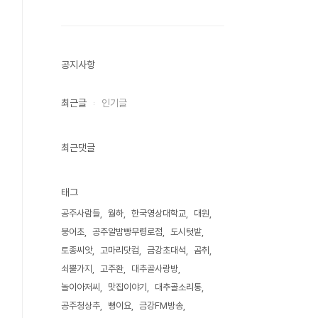
공지사항
최근글
인기글
최근댓글
태그
공주사람들
월하
한국영상대학교
대원
붕어초
공주알밤빵무령로점
도시텃밭
토종씨앗
고마리닷컴
금강초대석
곰취
쇠뿔가지
고주환
대추골사랑방
놀이아저씨
맛집이야기
대추골소리통
공주청상추
뻥이요
금강FM방송