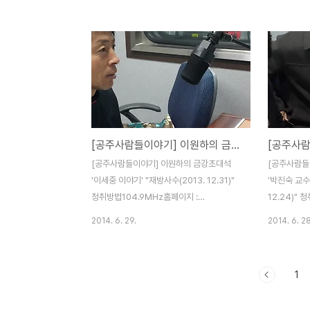
기추가해서 청취하시면 됩니다.많은 청취 바
기추가해서 
랍니다.
랍니다.
[공주사람들이야기] 이원하의 금강초대석 '이세중 이야기'
[공주사람들이야기] 이원하의 금강초대석
[공주사람들
'이세중 이야기' "재방사수(2013. 12.31)"
'박진숙 교수
청취방법104.9MHz홈페이지 :
12.24)"
www.kkfm.co.kr 다시듣기스마트폰:
www.kkf
2014. 6. 29.
2014. 6. 28
Tuneln Radio 다운설치 kkfm 검색 즐겨찾
Tuneln R
기추가해서 청취하시면 됩니다.많은 청취 바
기추가해서 
랍니다.
랍니다.
1