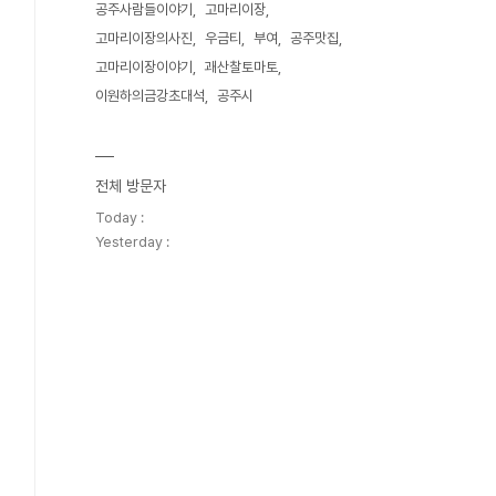
공주사람들이야기
고마리이장
고마리이장의사진
우금티
부여
공주맛집
고마리이장이야기
괘산찰토마토
이원하의금강초대석
공주시
전체 방문자
Today :
Yesterday :