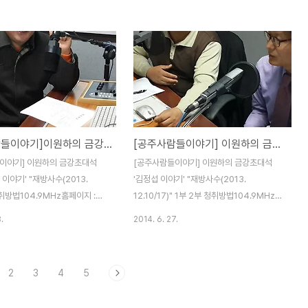
청취하시면 됩니다.많은 청취 바
기추가해서 청취하시면 됩니다.많은 청취 바
랍니다.
[공주사람들이야기]이원하의 금강초대석 '박진숙 교수 이야기'
[공주사람들이야기] 이원하의 금강초대석 '김정섭 이야기'
이야기] 이원하의 금강초대석
[공주사람들이야기] 이원하의 금강초대석
 이야기' "재방사수(2013.
'김정섭 이야기' "재방사수(2013.
 청취방법104.9MHz홈페이지 :
12.10/17)" 1부 2부 청취방법104.9MHz홈
m.co.kr 다시듣기스마트폰:
페이지 : www.kkfm.co.kr 다시듣기스마트
.
2014. 6. 27.
adio 다운설치 kkfm 검색 즐겨찾
폰: Tuneln Radio 다운설치 kkfm 검색 즐
청취하시면 됩니다.많은 청취 바
겨찾기추가해서 청취하시면 됩니다.많은 청
취 바랍니다.
2
3
4
5