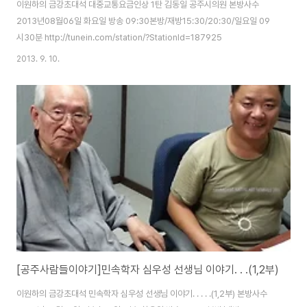
이원하의 금강초대석 대중교통요금인상 1탄 김동일 공주시의원 본방사수
2013년08월06일 화요일 방송 09:30본방/재방15:30/20:30/일요일 09
시30분 http://tunein.com/station/?StationId=187925
2013. 9. 10.
[공주사람들이야기]민속학자 심우성 선생님 이야기. . .(1,2부)
이원하의 금강초대석 민속학자 심우성 선생님 이야기. . . . .(1,2부) 본방사수