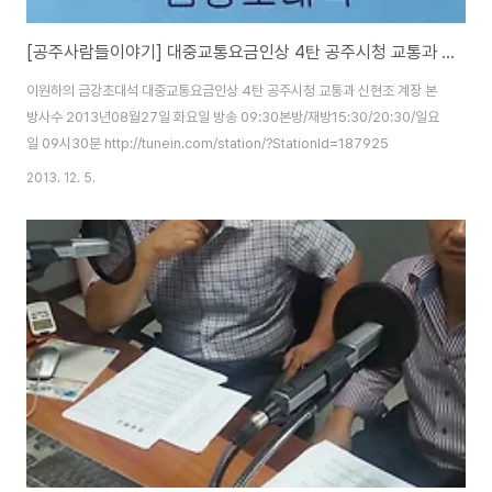
[공주사람들이야기] 대중교통요금인상 4탄 공주시청 교통과 신현조 계장
이원하의 금강초대석 대중교통요금인상 4탄 공주시청 교통과 신현조 계장 본
방사수 2013년08월27일 화요일 방송 09:30본방/재방15:30/20:30/일요
일 09시30분 http://tunein.com/station/?StationId=187925
2013. 12. 5.