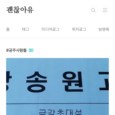
본문 바로가기
괜찮아유
홈
태그
미디어로그
위치로그
방명록
공주사람들
30