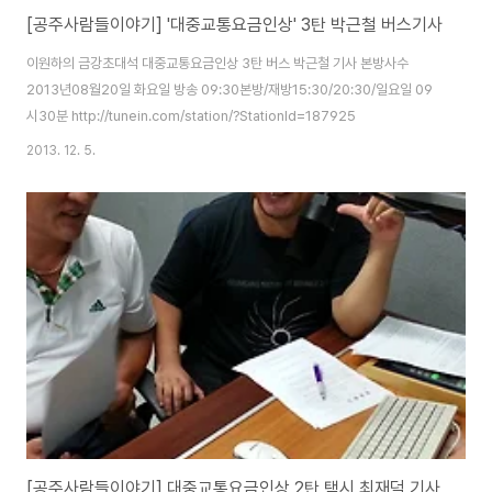
[공주사람들이야기] '대중교통요금인상' 3탄 박근철 버스기사
이원하의 금강초대석 대중교통요금인상 3탄 버스 박근철 기사 본방사수
2013년08월20일 화요일 방송 09:30본방/재방15:30/20:30/일요일 09
시30분 http://tunein.com/station/?StationId=187925
2013. 12. 5.
[공주사람들이야기] 대중교통요금인상 2탄 택시 최재덕 기사