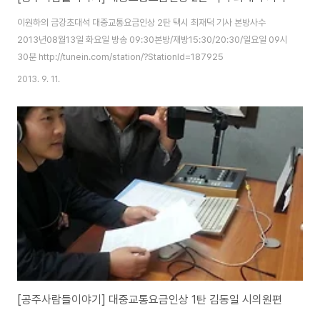
이원하의 금강초대석 대중교통요금인상 2탄 택시 최재덕 기사 본방사수
2013년08월13일 화요일 방송 09:30본방/재방15:30/20:30/일요일 09시
30분 http://tunein.com/station/?StationId=187925
2013. 9. 11.
[공주사람들이야기] 대중교통요금인상 1탄 김동일 시의원편