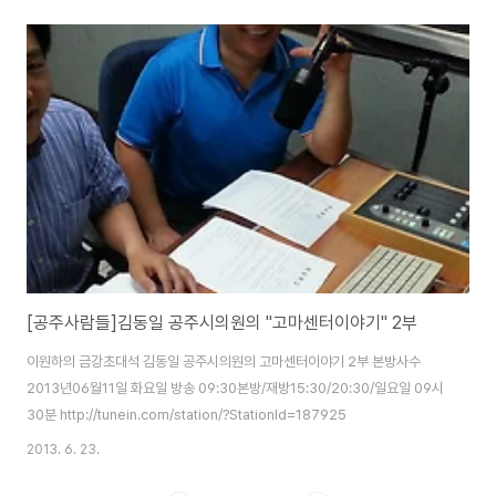
[공주사람들]김동일 공주시의원의 "고마센터이야기" 2부
이원하의 금강초대석 김동일 공주시의원의 고마센터이야기 2부 본방사수
2013년06월11일 화요일 방송 09:30본방/재방15:30/20:30/일요일 09시
30분 http://tunein.com/station/?StationId=187925
2013. 6. 23.