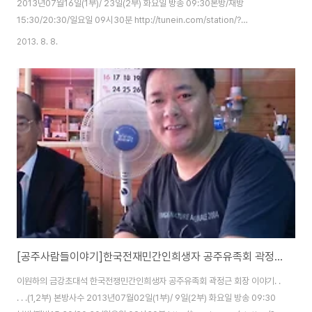
2013년07월16일(1부)/ 23일(2부) 화요일 방송 09:30본방/재방
15:30/20:30/일요일 09시30분 http://tunein.com/station/?
StationId=187925
2013. 8. 8.
[공주사람들이야기]한국전재민간인희생자 공주유족회 곽정근 회장 이야기...(1,2부)
이원하의 금강초대석 한국전쟁민간인희생자 공주유족회 곽정근 회장 이야기. .
. . .(1,2부) 본방사수 2013년07월02일(1부)/ 9일(2부) 화요일 방송 09:30