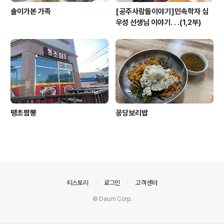
솔이가본 가족
[공주사람들이야기]민속학자 심
우성 선생님 이야기. . .(1,2부)
땡초짬뽕
꽁당보리밥
의안내
티스토리
로그인
고객센터
© Daum Corp.