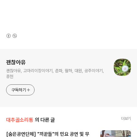
(새창열림)
로그 정보
괜찮아유
괜찮아유, 고마리이장이야기, 춘파, 월하, 대원, 공주이야기,
중헌
구독하기
더보기
대추골소리통
의 다른 글
[숨은공연단체] "끼꾼들"의 민요 공연 및 무