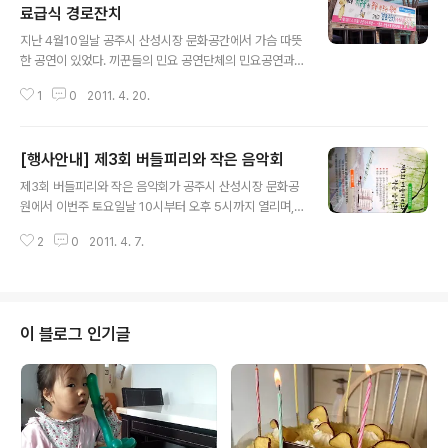
료급식 경로잔치
글 내용
지난 4월10일날 공주시 산성시장 문화공간에서 가슴 따뜻
한 공연이 있었다. 끼꾼들의 민요 공연단체의 민요공연과
무료급식 경로잔치를 마련하여 공주의 어르신들이 즐거운
1
0
2011. 4. 20.
하루를 보냈다. "끼꾼들"은 민요공연 단체로서 7년전부터
활동하였으며 꾸준히 복지단체들을 방문하여 자원봉사활
동을 해오고 있으며, 끼꾼들의 활동기금은 회원들의 회비
[행사안내] 제3회 버들피리와 작은 음악회
로 활동하고 있다.
글 내용
제3회 버들피리와 작은 음악회가 공주시 산성시장 문화공
원에서 이번주 토요일날 10시부터 오후 5시까지 열리며,
다양한 전통놀이를 체험할수 있습니다. 농업농촌 이미지를
2
0
2011. 4. 7.
살린 전통 생활문화의 전승 및 발굴하고 체험 행사를 통한
도시민에게 향수를 느끼게하여 자라나는 차세대에게는 교
외학습 기회를 제공하고 농촌 생활문화를 상품화로 내 고
향 녹색 농촌 만들기를 참여하기 위한 목적으로 버들피리
와 작은 음악회를 준비했다. 행사개요 일시 : 2011. 4. 9.
이 블로그 인기글
(토) 10:00~17:00 장소 : 공주시 산성시장문화공원 주최
: 공주시농촌관광체험연구회 주관 : 공주시농업기술센터
제험 및 행사프로그램 안내 - 유료체험(체험료 5,000원/
분야별) *균형잠자리, 솟대만들기, 전통놀이(2명), 한살이
퍼즐 등 *화분만들기(허브..