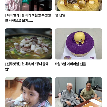
[육아일기] 솔이의 백혈병 투병생
솔 생일
활 사진으로 보기.....
[전주맛집] 현대옥의 "콩나물국
5월8일 어버이날 선물
밥"