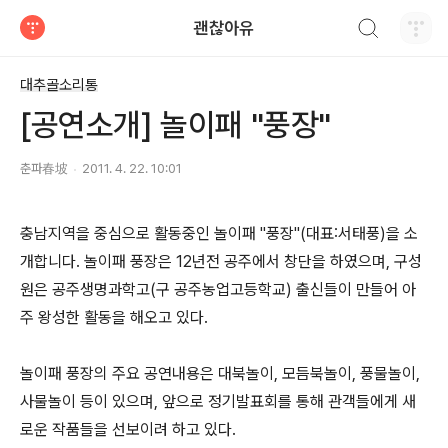
검색하기
괜찮아유
티스토리
대추골소리통
[공연소개] 놀이패 "풍장"
춘파春坡
2011. 4. 22. 10:01
충남지역을 중심으로 활동중인 놀이패 "풍장"(대표:서태풍)을 소
개합니다. 놀이패 풍장은 12년전 공주에서 창단을 하였으며, 구성
원은 공주생명과학고(구 공주농업고등학교) 출신들이 만들어 아
주 왕성한 활동을 해오고 있다.
놀이패 풍장의 주요 공연내용은 대북놀이, 모듬북놀이, 풍물놀이,
사물놀이 등이 있으며, 앞으로 정기발표회를 통해 관객들에게 새
로운 작품들을 선보이려 하고 있다.