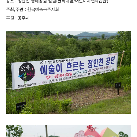
장소 : 정안천 생태공원 일원(관리대앞/어린이자연학습관)
주최/주관 : 한국예총공주지회
후원 : 공주시