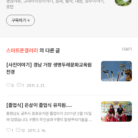
괜찮아유, 고마리이장이야기, 춘파, 월하, 대원, 공주이야기,
중헌
구독하기
더보기
스마트폰갤러리
의 다른 글
[사진이야기] 경남 거창 생명두레문화교육원
전경
글 내용
0
1
2011. 2. 21.
[졸업식] 은삼이 졸업식 유치원.....
글 내용
충청남도 공주시 효포유치원 졸업식이 2011년 2월 15일
에 있었습니다. 9명의 주인공과 9명의 말썽꾸러기들을 의
젓하게 졸업식장에있게한 3분의 선생님을 소개합니다. 그
1
12
2011. 2. 16.
리고 그밖에 졸업식을 준비하여 주신 효포초등학교 선생님