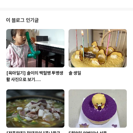
들께 감사를 드립니다. 위에 4명은 유치원을 졸업합니다.
(우측부터/김은송, 방유경, 정현희, 이은삼) 위에 5명의 어
린이는 수료하며, 다시 이학교 유치원에 다니겠죠(이은선,
김현호,김나현,강웅진,정상민) 원감선생님, 유치원선생님,
이 블로그 인기글
할머니선생님
[육아일기] 솔이의 백혈병 투병생
솔 생일
활 사진으로 보기.....