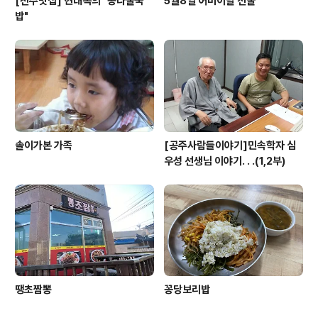
[전주맛집] 현대옥의 "콩나물국
5월8일 어버이날 선물
밥"
솔이가본 가족
[공주사람들이야기]민속학자 심
우성 선생님 이야기. . .(1,2부)
땡초짬뽕
꽁당보리밥