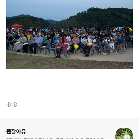
(새창열림)
로그 정보
괜찮아유