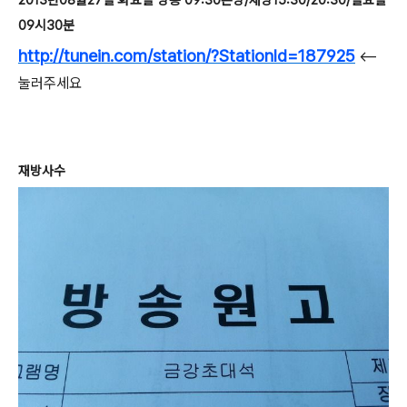
2013년08월27일 화요일 방송 09:30본방/재방15:30/20:30/일요일
09시30분
http://tunein.com/station/?StationId=187925
<--
눌러주세요
재방사수