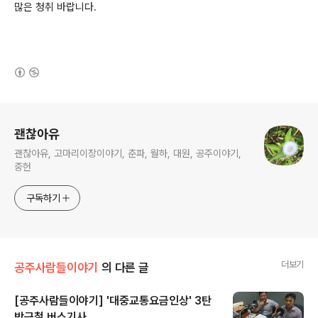
많은 청취 바랍니다.
(새창열림)
로그 정보
괜찮아유
괜찮아유, 고마리이장이야기, 춘파, 월하, 대원, 공주이야기,
중헌
구독하기
더보기
공주사람들이야기
의 다른 글
[공주사람들이야기] '대중교통요금인상' 3탄
박근철 버스기사