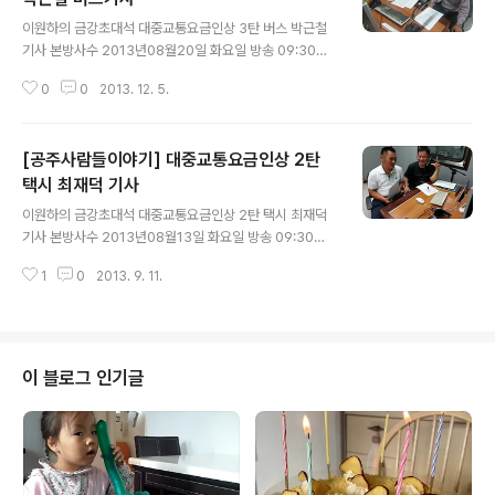
글 내용
이원하의 금강초대석 대중교통요금인상 3탄 버스 박근철
기사 본방사수 2013년08월20일 화요일 방송 09:30본
방/재방15:30/20:30/일요일 09시30분 http://tunein.
0
0
2013. 12. 5.
com/station/?StationId=187925
[공주사람들이야기] 대중교통요금인상 2탄
택시 최재덕 기사
글 내용
이원하의 금강초대석 대중교통요금인상 2탄 택시 최재덕
기사 본방사수 2013년08월13일 화요일 방송 09:30본
방/재방15:30/20:30/일요일 09시30분 http://tunein.
1
0
2013. 9. 11.
com/station/?StationId=187925
이 블로그 인기글