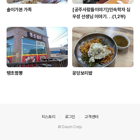
솔이가본 가족
[공주사람들이야기]민속학자 심
우성 선생님 이야기. . .(1,2부)
땡초짬뽕
꽁당보리밥
의안내
티스토리
로그인
고객센터
© Daum Corp.