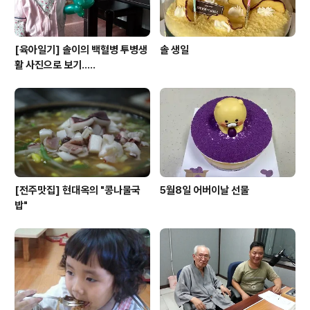
[육아일기] 솔이의 백혈병 투병생
솔 생일
활 사진으로 보기.....
[전주맛집] 현대옥의 "콩나물국
5월8일 어버이날 선물
밥"