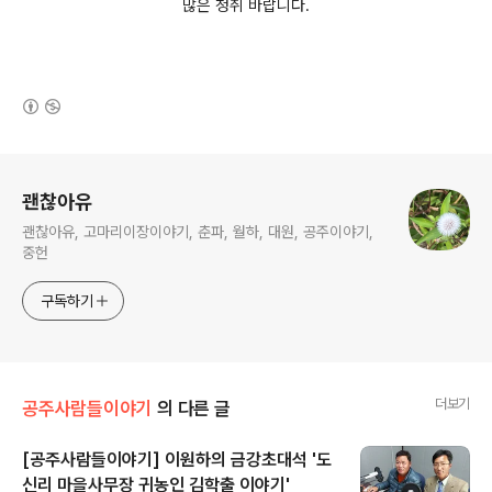
많은 청취 바랍니다.
(새창열림)
로그 정보
괜찮아유
괜찮아유, 고마리이장이야기, 춘파, 월하, 대원, 공주이야기,
중헌
구독하기
더보기
공주사람들이야기
의 다른 글
[공주사람들이야기] 이원하의 금강초대석 '도
신리 마을사무장 귀농인 김학출 이야기'