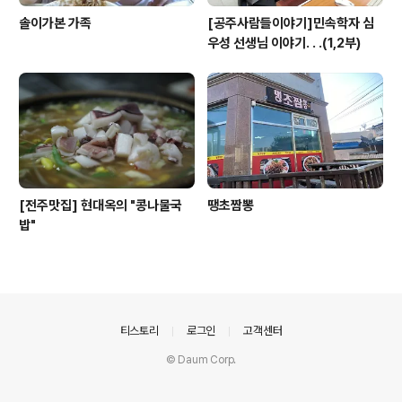
솔이가본 가족
[공주사람들이야기]민속학자 심
우성 선생님 이야기. . .(1,2부)
[전주맛집] 현대옥의 "콩나물국
땡초짬뽕
밥"
의안내
티스토리
로그인
고객센터
© Daum Corp.