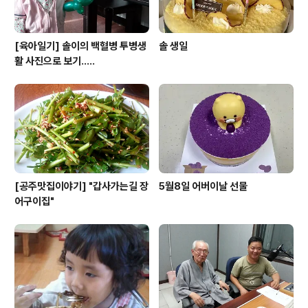
[육아일기] 솔이의 백혈병 투병생
솔 생일
활 사진으로 보기.....
[공주맛집이야기] "갑사가는길 장
5월8일 어버이날 선물
어구이집"