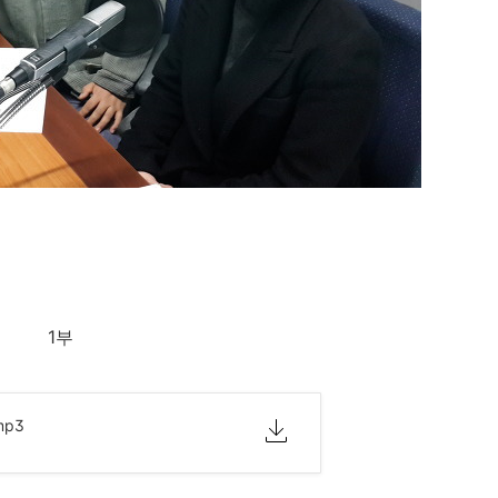
1부
.mp3