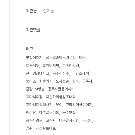
최근글
인기글
최근댓글
태그
맛집이야기
공주알밤빵무령로점
대원
토종씨앗
놀이아저씨
고마리닷컴
한국영상대학교
공주청상추
금강초대석
붕어초
쇠뿔가지
도시텃밭
월하
공주시
금강FM방송
공주사람들이야기
고마리이장
이원하의금강초대석
고마리이장의사진
부여
고마리이장이야기
뻥이요
대추골소리통
공주맛집
공주사람들
고주환
대추골사랑방
우금티
곰취
괘산찰토마토