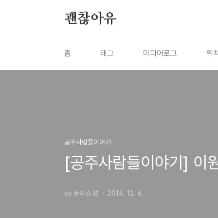
본문 바로가기
괜찮아유
홈
태그
미디어로그
위
공주사람들이야기
[공주사람들이야기] 이원
by 춘파春坡
2014. 12. 6.