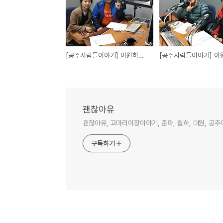
[공주사람들이야기] 이원하의 금강초대석'이다래 이야기'
괜찮아유
괜찮아유, 고마리이장이야기, 춘파, 월하, 대원, 공주
구독하기