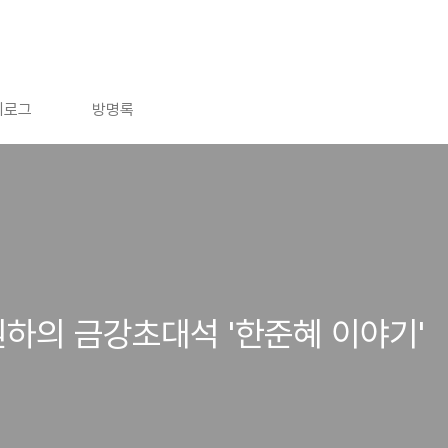
치로그
방명록
하의 금강초대석 '한준혜 이야기'