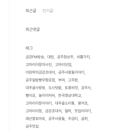
최근글
인기글
최근댓글
태그
금강FM방송
대원
공주청상추
쇠뿔가지
고마리이장의사진
고마리닷컴
이원하의금강초대석
공주사람들이야기
공주알밤빵무령로점
부여
고주환
대추골사랑방
도시텃밭
토종씨앗
공주시
뻥이요
놀이아저씨
한국영상대학교
고마리이장이야기
대추골소리통
붕어초
고마리이장
금강초대석
월하
맛집이야기
괘산찰토마토
공주사람들
우금티
곰취
공주맛집