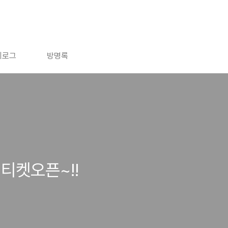
치로그
방명록
티켓오픈~!!