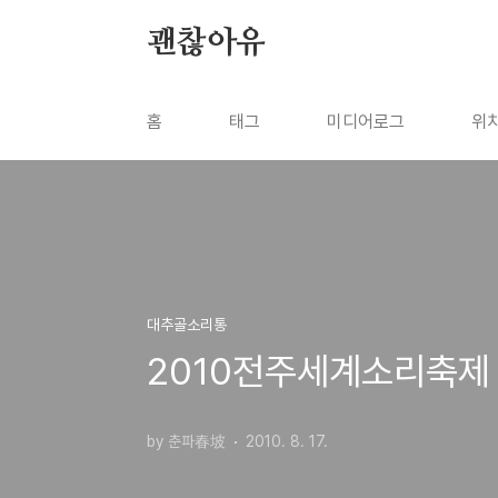
본문 바로가기
괜찮아유
홈
태그
미디어로그
위
대추골소리통
2010전주세계소리축제 
by 춘파春坡
2010. 8. 17.