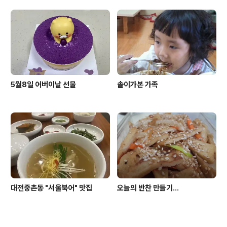
5월8일 어버이날 선물
솔이가본 가족
대전중촌동 "서울북어" 맛집
오늘의 반찬 만들기...