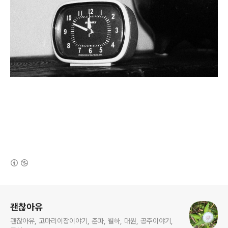
(새창열림)
로그 정보
괜찮아유
괜찮아유, 고마리이장이야기, 춘파, 월하, 대원, 공주이야기,