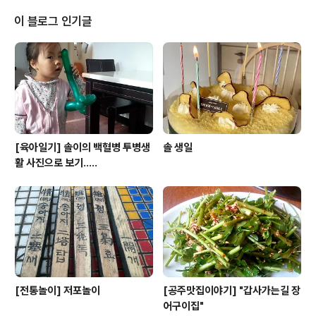
이 블로그 인기글
[육아일기] 솔이의 백혈병 투병생
솔 생일
활 사진으로 보기.....
[전통놀이] 저포놀이
[공주맛집이야기] "갑사가는길 장
어구이집"