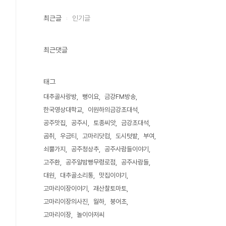
최근글
인기글
최근댓글
태그
대추골사랑방
뻥이요
금강FM방송
한국영상대학교
이원하의금강초대석
공주맛집
공주시
토종씨앗
금강초대석
곰취
우금티
고마리닷컴
도시텃밭
부여
쇠뿔가지
공주청상추
공주사람들이야기
고주환
공주알밤빵무령로점
공주사람들
대원
대추골소리통
맛집이야기
고마리이장이야기
괘산찰토마토
고마리이장의사진
월하
붕어초
고마리이장
놀이아저씨