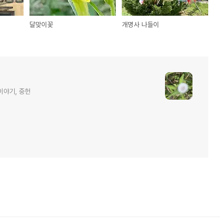
달맞이꽃
개명사 나들이
이야기, 중헌