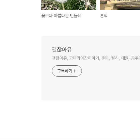
꽃보다 아름다운 민들레
흔적
괜찮아유
괜찮아유, 고마리이장이야기, 춘파, 월하, 대원, 공주
구독하기