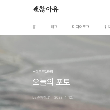
본문 바로가기
괜찮아유
홈
태그
미디어로그
위
스마트폰갤러리
오늘의 포토
by 춘파春坡
2022. 4. 12.