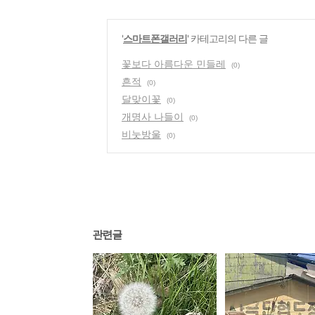
'
스마트폰갤러리
' 카테고리의 다른 글
꽃보다 아름다운 민들레
(0)
흔적
(0)
달맞이꽃
(0)
개명사 나들이
(0)
비눗방울
(0)
관련글