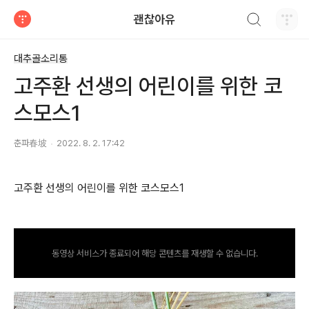
검색하기
괜찮아유
티스토리
대추골소리통
고주환 선생의 어린이를 위한 코
스모스1
춘파春坡
2022. 8. 2. 17:42
고주환 선생의 어린이를 위한 코스모스1
동영상 서비스가 종료되어 해당 콘텐츠를 재생할 수 없습니다.