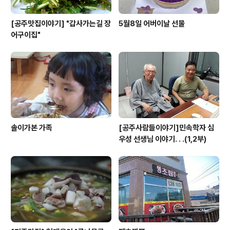
[공주맛집이야기] "갑사가는길 장
5월8일 어버이날 선물
어구이집"
솔이가본 가족
[공주사람들이야기]민속학자 심
우성 선생님 이야기. . .(1,2부)