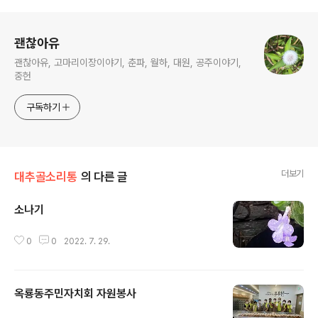
로그 정보
괜찮아유
괜찮아유, 고마리이장이야기, 춘파, 월하, 대원, 공주이야기,
중헌
구독하기
더보기
대추골소리통
의 다른 글
소나기
글 내용
0
0
2022. 7. 29.
옥룡동주민자치회 자원봉사
글 내용