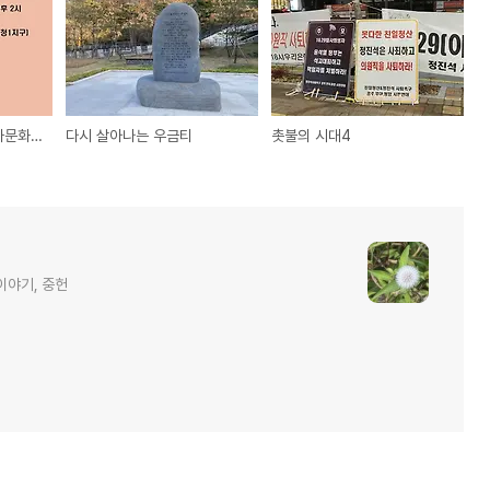
손병희 선생 유허지 역사문화예술 한마당
다시 살아나는 우금티
촛불의 시대4
이야기, 중헌