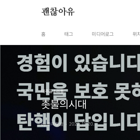
본문 바로가기
괜찮아유
홈
태그
미디어로그
위
대추골소리통
촛불의시대
by 춘파春坡
2022. 11. 20.