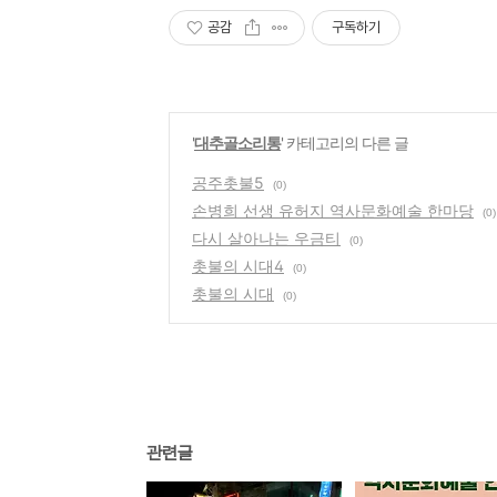
공감
구독하기
'
대추골소리통
' 카테고리의 다른 글
공주촛불5
(0)
손병희 선생 유허지 역사문화예술 한마당
(0)
다시 살아나는 우금티
(0)
촛불의 시대4
(0)
촛불의 시대
(0)
관련글