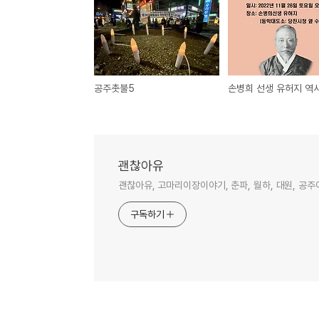
공주촛불5
괜찮아유
괜찮아유, 고마리이장이야기, 춘파, 월하, 대원, 공주
구독하기