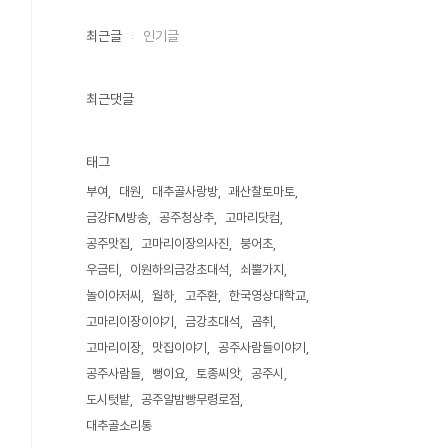
최근글
인기글
최근댓글
태그
부여
대원
대추골사랑방
괘산찰토마토
금강FM방송
공주청상추
고마리닷컴
공주맛집
고마리이장의사진
붕어초
우금티
이원하의금강초대석
쇠뿔가지
놀이아저씨
월하
고주환
한국영상대학교
고마리이장이야기
금강초대석
곰취
고마리이장
맛집이야기
공주사람들이야기
공주사람들
뻥이요
토종씨앗
공주시
도시텃밭
공주알밤빵무령로점
대추골소리통