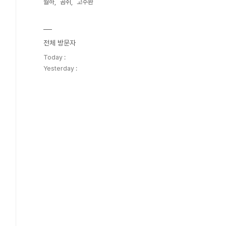
월하
곰취
고주환
전체 방문자
Today :
Yesterday :