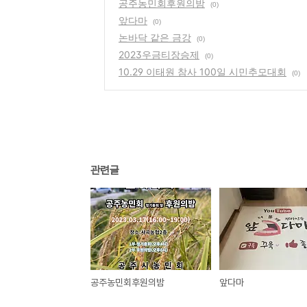
공주농민회후원의밤
(0)
앞다마
(0)
논바닥 같은 금강
(0)
2023우금티장승제
(0)
10.29 이태원 참사 100일 시민추모대회
(0)
관련글
공주농민회후원의밤
앞다마