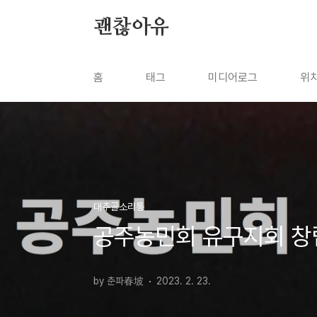
본문 바로가기
괜찮아유
홈
태그
미디어로그
위
대추골소리통
공주농민회 유구지회 창
by 춘파春坡
2023. 2. 23.