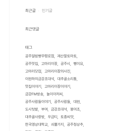
최근글
인기글
최근댓글
태그
공주알밤빵무령로점
괘산찰토마토
공주맛집
고마리이장
공주시
뻥이요
고마리닷컴
고마리이장의사진
이원하의금강초대석
대추골소리통
맛집이야기
고마리이장이야기
금강FM방송
놀이아저씨
공주사람들이야기
공주사람들
대원
도시텃밭
부여
금강초대석
붕어초
대추골사랑방
우금티
토종씨앗
한국영상대학교
쇠뿔가지
공주청상추