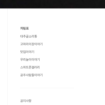
차림표
대추골소리통
고마리이장이야기
맛집이야기
우리놀이이야기
스마트폰갤러리
공주사람들이야기
공지사항