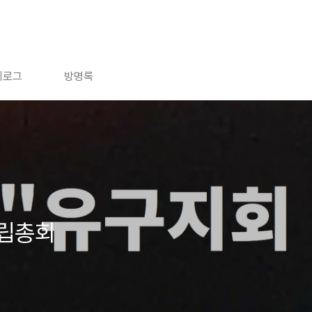
치로그
방명록
립총회