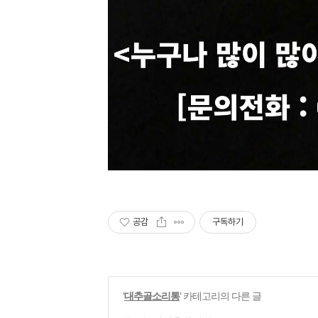
공감
구독하기
'
대추골소리통
' 카테고리의 다른 글