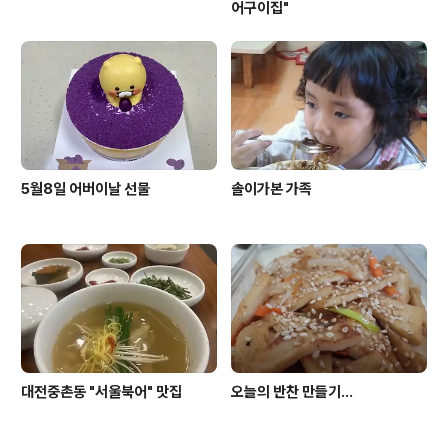
어구이집"
5월8일 어버이날 선물
솔이가본 가족
대전중촌동 "서울북어" 맛집
오늘의 반찬 만들기...