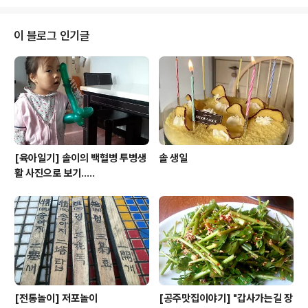
이 블로그 인기글
[육아일기] 솔이의 백혈병 투병생
솔 생일
활 사진으로 보기.....
[전통놀이] 저포놀이
[공주맛집이야기] "갑사가는길 장