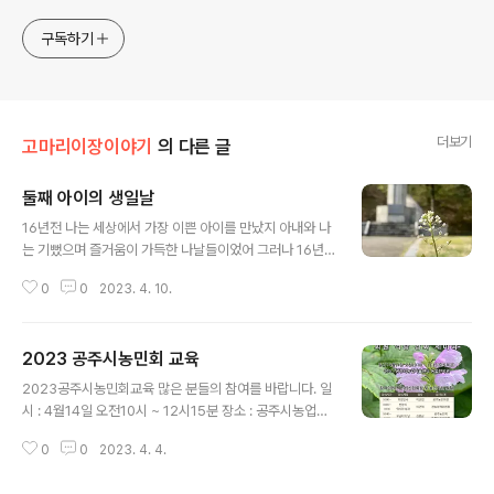
구독하기
더보기
고마리이장이야기
의 다른 글
둘째 아이의 생일날
글 내용
16년전 나는 세상에서 가장 이쁜 아이를 만났지 아내와 나
는 기뻤으며 즐거움이 가득한 나날들이었어 그러나 16년
동안 아빠의 역할이 많이 부족했구나 16년전 오늘처럼 열
0
0
2023. 4. 10.
일곱의 생일을 축하한다. 항상 행복하고 기쁜날만 가득하
길 기원한다.
2023 공주시농민회 교육
글 내용
2023공주시농민회교육 많은 분들의 참여를 바랍니다. 일
시 : 4월14일 오전10시 ~ 12시15분 장소 : 공주시농업기
술센타 농업전시관
0
0
2023. 4. 4.