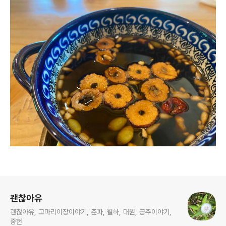
로그 정보
괜찮아유
괜찮아유, 고마리이장이야기, 춘파, 월하, 대원, 공주이야기,
중헌