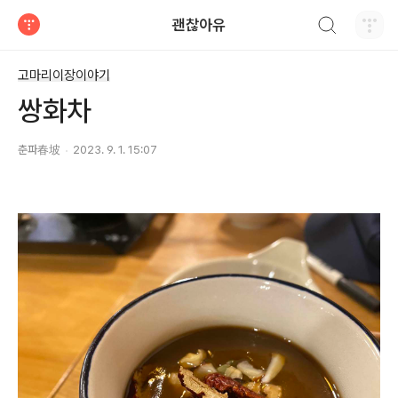
검색하기
괜찮아유
티스토리
고마리이장이야기
쌍화차
춘파春坡
2023. 9. 1. 15:07