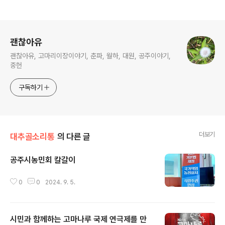
로그 정보
괜찮아유
괜찮아유, 고마리이장이야기, 춘파, 월하, 대원, 공주이야기,
중헌
구독하기
더보기
대추골소리통
의 다른 글
공주시농민회 칼갈이
글 내용
0
0
2024. 9. 5.
시민과 함께하는 고마나루 국제 연극제를 만