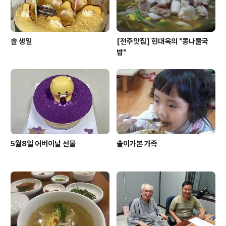
솔 생일
[전주맛집] 현대옥의 "콩나물국
밥"
5월8일 어버이날 선물
솔이가본 가족