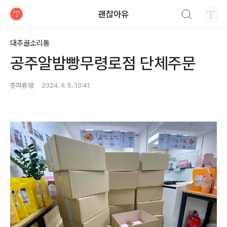
검색하기
괜찮아유
티스토리
대추골소리통
공주알밤빵무령로점 단체주문
춘파春坡
2024. 9. 5. 10:41