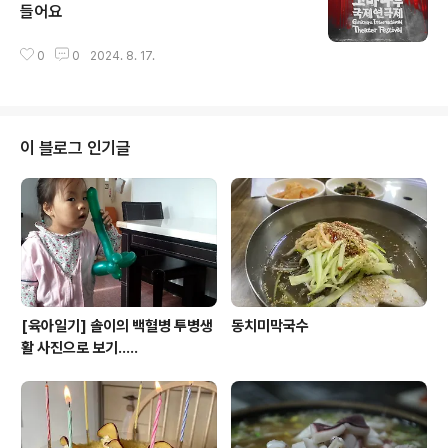
들어요
글 내용
0
0
2024. 8. 17.
이 블로그 인기글
[육아일기] 솔이의 백혈병 투병생
동치미막국수
활 사진으로 보기.....