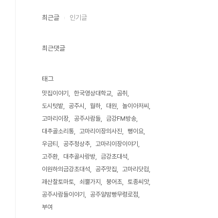
최근글
인기글
최근댓글
태그
맛집이야기
한국영상대학교
곰취
도시텃밭
공주시
월하
대원
놀이아저씨
고마리이장
공주사람들
금강FM방송
대추골소리통
고마리이장의사진
뻥이요
우금티
공주청상추
고마리이장이야기
고주환
대추골사랑방
금강초대석
이원하의금강초대석
공주맛집
고마리닷컴
괘산찰토마토
쇠뿔가지
붕어초
토종씨앗
공주사람들이야기
공주알밤빵무령로점
부여