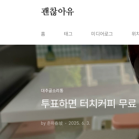
본문 바로가기
괜찮아유
홈
태그
미디어로그
위
대추골소리통
투표하면 터치커피 무료
by 춘파春坡
2025. 6. 3.