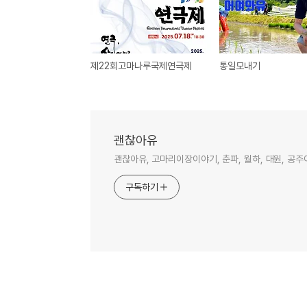
제22회고마나루국제연극제
통일모내기
괜찮아유
괜찮아유, 고마리이장이야기, 춘파, 월하, 대원, 공주
구독하기