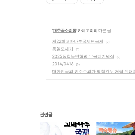
'
대추골소리통
' 카테고리의 다른 글
제22회고마나루국제연극제
(0)
통일모내기
(0)
2025동학농민혁명 우금티기념식
(0)
2014/0416
(0)
대한민국의 민주주의가 백척간두 처럼 위태
관련글