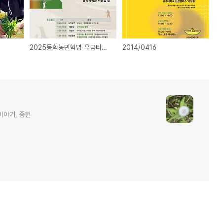
2025동학농민혁명 우금티기념식
2014/0416
이야기, 중헌