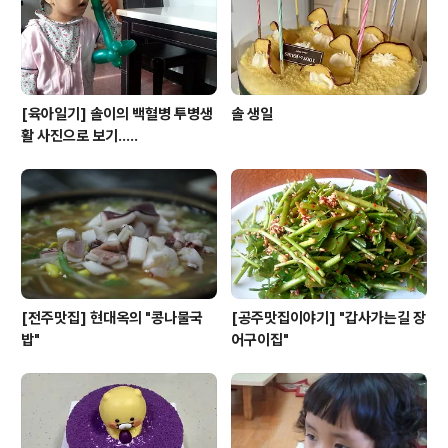
니다.(아직도 약은 계속먹지요) 이제는 목발을 집고 어느정
도 걷기를 할 수 있었습니다. 아직도 상당히 불편하지..
[육아일기] 솔이의 백혈병 투병생
솔 생일
활 사진으로 보기.....
[전주맛집] 현대옥의 "콩나물국
[공주맛집이야기] "갑사가는길 장
밥"
어구이집"