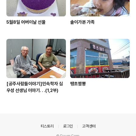
5월8일 어버이날 선물
솔이가본 가족
[공주사람들이야기]민속학자 심
땡초짬뽕
우성 선생님 이야기. . .(1,2부)
의안내
티스토리
로그인
고객센터