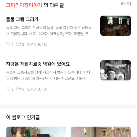
더보기
고마리이장이야기
의 다른 글
들풀 그림 그리기
글 내용
들풀 그림 그리기 산성동의 들풀, 들꽃 그리고 싶은 남녀노
소 모집합니다. 소묘, 수채화, 아크릴화, 유화, 색연필, 크레
용, 혼합 재료 등 모든 재료 가능합니다. 즐기면서 자유로이
2
0
2010. 8. 18.
그릴 수 있도록 그림 지도 합니다. 때론 미술과 디자인에 관
한 재미있는 이야기와 전시도 봅(합)니다. 그림을 전혀 못
그린다고 생각하는 사람, 어렸을 때 그림을 좋아했는데 항
지금은 재활치료중 병원에 있어요
상 미술선생님의 관심 밖으로 밀려나 그림 그릴 기회가 전
글 내용
혀 없었던 사람, 그림을 조금 그리는 사람, 그림을 잘 그리
올초에 교통사고를 당해 지금까지 병원에 있습니다. 언제
는 사람, 정서 함양, 심리치료, 치매예방 등과 관련해 미술
까지 병원에 있어야 하는건지 이제는 지겹군요, 저는 이번
을 알고 싶은 사람, 모두 모두 환영합니다. 들풀그리기에서
사고로 인하여 정신적인 상처를 많이 받았습니다. 제 신체
시작하여 풍경, 정물, 인물, 추상 등의 영역으로도 확장됩니
2
5
2010. 8. 18.
일부를 잃었습니다. 얼마전에 장애인 복지카드를 받았는데
다. 시간: 매주 화요일 오후 1시-4시(요일과 시간 조정은
속으로는 미치겠더라고요. 지체장애4급 걷기도 불편하고
가능함..
의족없이 살수 없고 샤워도 안자서만 해야되고 불편한게
한두가지 아니더라구요. 이 모든걸 극복하기위해(어느정
도) 재활치료를 받고 있습니다. 재활치료도 단계가 여러가
이 블로그 인기글
지 있습니다. 일단 기본적인 치료는 다끝났고 7월1일부터
31일까지 걷기연습을 했습니다. 거의 어린아이 걸음마 수
준이었고 수술부위가 많이 다쳐서 진통제를 먹어가며 했습