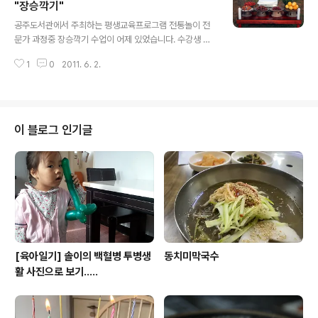
이 연구를 자료화하고 프로그램을 개발하여 내년부터 가족
"장승깍기"
글 내용
과 함께할수 있는 어린이 놀이 프로그램을 진행할 계획이
공주도서관에서 주최하는 평생교육프로그램 전통놀이 전
다. 다음은 행사당일 사진입니다. 문굿 용왕굿(우물굿) 조
문가 과정중 장승깍기 수업이 어제 있었습니다. 수강생 모
왕굿 칠성굿(장꽝굿) 마당굿(성주굿 및 마당굿) 우리놀이마
두가 마음을 모아 장승을 깍고 솟대를 만들고, 그리고 한가
당 "여는놀이" 고사상 사회를 보고있는 고마리이장 덕천군
1
0
2011. 6. 2.
지씩 준비한 음식을 가지고 장승제를 지냈습니다. 장승제
파종회 이병하 이사장님의 덕천..
는 정월보름에 지냈으며, 마을에 안녕을 기원하며 세웠습
니다. 비록 시기적으로는 다르지만 수강생들과 공주도서관
직원들의 마음담아 제을 올렸으며, 장승의 문구 또한 공주
도서관의 마음을 담아 "책 향기 가득한", "공주도서관" 정
이 블로그 인기글
말 아름답죠. 앞으로 공주도서관을 찾는 모든 사람들의 코
에서는 책 향기가 가득하실것입니다.
[육아일기] 솔이의 백혈병 투병생
동치미막국수
활 사진으로 보기.....