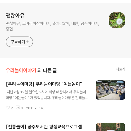
로그 정보
괜찮아유
괜찮아유, 고마리이장이야기, 춘파, 월하, 대원, 공주이야기,
중헌
구독하기
더보기
우리놀이이야기
의 다른 글
[우리놀이마당] 우리놀이마당 "여는놀이"
글 내용
지난 6월 12일 일요일 2시에 의당 태산리에서 우리놀이
마당 "여는놀이" 가 있었습니다. 우리놀이마당은 전래놀이,
전통놀이, 민속놀이 등의 놀이등을 연구하여 우리의 어린
2
0
2011. 6. 14.
이들에게 알리며, 매체(tv, 영화, 인터넷, 게임 등)에 빠져있
는 어린이들에게 건전한 우리놀이를 통하여 우리의 역사를
배우며, 재미나게 놀 수 있는 자리를 만들기위해 "우리놀이
[전통놀이] 공주도서관 평생교육프로그램
마당"이 문을 열었다. 앞으로의 계획은 올해 말까지 우리놀