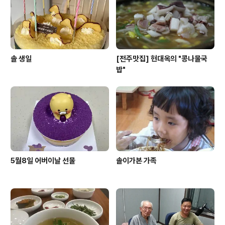
솔 생일
[전주맛집] 현대옥의 "콩나물국
밥"
5월8일 어버이날 선물
솔이가본 가족