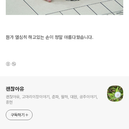
뭔가 열심히 하고있는 손이 정말 아름다웠습니다.
(새창열림)
로그 정보
괜찮아유
괜찮아유, 고마리이장이야기, 춘파, 월하, 대원, 공주이야기,
중헌
구독하기