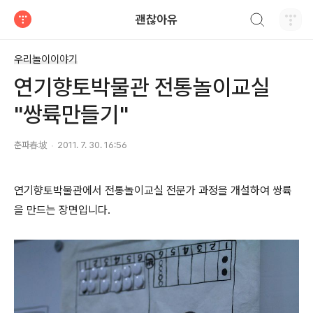
검색하기
괜찮아유
티스토리
우리놀이이야기
연기향토박물관 전통놀이교실
"쌍륙만들기"
춘파春坡
2011. 7. 30. 16:56
연기향토박물관에서 전통놀이교실 전문가 과정을 개설하여 쌍륙
을 만드는 장면입니다.