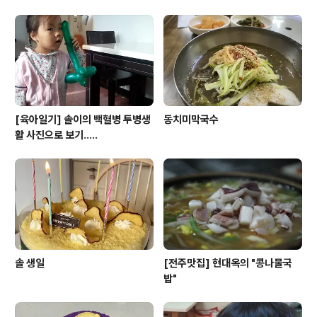
진
[육아일기] 솔이의 백혈병 투병생
동치미막국수
활 사진으로 보기.....
솔 생일
[전주맛집] 현대옥의 "콩나물국
밥"