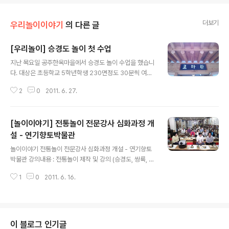
더보기
우리놀이이야기
의 다른 글
[우리놀이] 승경도 놀이 첫 수업
글 내용
지난 목요일 공주한옥마을에서 승경도 놀이 수업을 했습니
다. 대상은 초등학교 5학년학생 230면정도 30분씩 여섯
타임 3시간을 수업했습니다. 초등학생을 대상으로 첫수업
2
0
2011. 6. 27.
처음에는 많이 떨렸습니다. 그러나 두번째 타임부터는 떨
림이 무감각하고 그냥 자연스러웠습니다. 저에 수업은 30
분이라는 적은 시간에 놀이에 역사를 간략하게 소개하고
[놀이이야기] 전통놀이 전문강사 심화과정 개
놀이방법을 알려주고 한번씩 노는것으로 목적을 잡고 하였
으나 시간이 조금씩 부족하였습니다. 고학년 아이들이라
설 - 연기향토박물관
글 내용
이해도가 쉬었으며, 처음접해봐서 그런지 어린이들이 매우
놀이이야기 전통놀이 전문강사 심화과정 개설 - 연기향토
좋아했습니다. 이렇게 목요일 오후를 공주한옥마을에서 초
박물관 강의내용 : 전통놀이 제작 및 강의 (승경도, 쌍륙, 저
등학교 어린이들과 함께 전통놀이 수업을하며 즐겁게 보냈
포놀이, 시패놀이, 화가투놀이, 투호, 솟대만들기, 장치기,
습니다.
1
0
2011. 6. 16.
고누 등) 2011년 5월 31일 개설하여 시작하였습니다. 6월
14일까지 3회째 진행되고 있습니다. 관심있는 분들은 연
기향토박물관으로 연락주세요(041-862-7449) 첫날 수
업은 우리의 차와 인사소개 그리고 조선말기 일제시대 역
사바로알기 수업으로 시작했습니다. 아래의 사진은 수업사
이 블로그 인기글