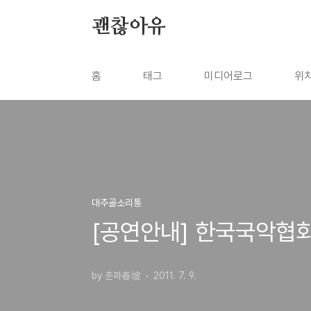
본문 바로가기
괜찮아유
홈
태그
미디어로그
위
대추골소리통
[공연안내] 한국국악협
by 춘파春坡
2011. 7. 9.