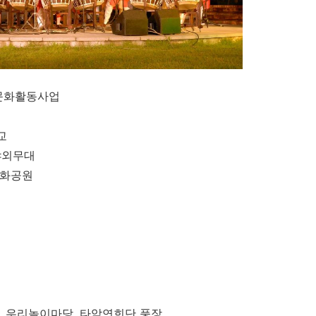
 문화활동사업
교
 야외무대
 문화공원
원, 우리놀이마당 ,타악연희단 풍장