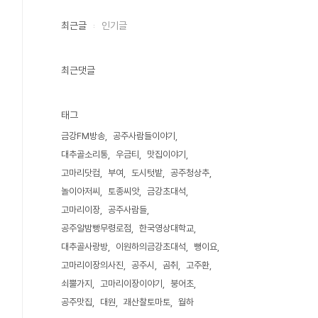
최근글
인기글
최근댓글
태그
금강FM방송
공주사람들이야기
대추골소리통
우금티
맛집이야기
고마리닷컴
부여
도시텃밭
공주청상추
놀이아저씨
토종씨앗
금강초대석
고마리이장
공주사람들
공주알밤빵무령로점
한국영상대학교
대추골사랑방
이원하의금강초대석
뻥이요
고마리이장의사진
공주시
곰취
고주환
쇠뿔가지
고마리이장이야기
붕어초
공주맛집
대원
괘산찰토마토
월하