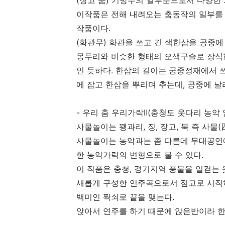
(장고 춤) 기방무의 일부분으로서 다양한 
이작품은 전해 내려오는 춤동작의 일부를
작품이다.
(화관무) 화관을 쓰고 긴 색한삼을 공중에
몽두리와 비슷한 형태의 오색구슬로 장식
인 듯하다. 한삼의 길이는 궁중정재에서 
에 잡고 한삼을 뿌리며 추는데, 공중에 
- 우리 춤 우리가락Ⅱ(충청도 웃다리 농악 
사물놀이는 꽹과리, 징, 장고, 북 즉 사물
사물놀이는 농악과는 좀 다른데 무대공연
한 농악가락의 변형으로 불 수 있다.
이 작품은 충청, 경기지역 풍물을 일컫는
새롭게 구성한 연주곡으로서 점고로 시작하
백미인 짝쇠로 끝을 맺는다.
앉아서 연주를 하기 때문에 앉은반이라 한