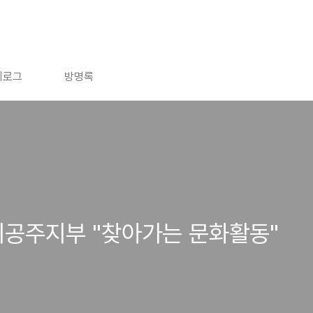
치로그
방명록
회공주지부 "찾아가는 문화활동"