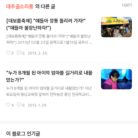
더보기
대추골소리통
의 다른 글
[대보름축제] "얘들아 깡통 돌리러 가자!"
("얘들아 불장난하자!")
글 내용
[대보름축제]"얘들아 깡통 돌리러 가자!"("얘들아 불장난
하자!") 2013년 02월 23일 음력으로 1월14일 공주시 둔
치공원에서는 우리나라 민속놀이중 하나인 쥐불놀이가 한
5
0
2013. 2. 24.
창이었습니다. 아이들은 차가운 바람 속에서도 연을 날리
면 추위를 잊은 듯 뛰어놀고 어른들은 너무 추워서 불이 그
립고......행사를 준비하는 사람은 추울새 없이 바쁘고......오
"누가 8개월 된 아이의 엄마를 길거리로 내몰
랜만에 한가로운 대보름 축제를 맞이해봅니다. 이맘때면
시골은 항상 바쁩니다. 지금 우리가 하고 있는 쥐불놀이가
았는가?"
글 내용
삶에 한 부분의 생활이기 때문입니다. 예전에는 장승제나
누가 8개월 된 아이의 엄마를 길거리로 내몰았는가? 지난
거리제 등을 지내는 마을 찾아다니며 채록도 하고 동네 어
토요일에 충남교육청 앞에서 천막농성 중인 전국학교비정
른들과 즐겁게 놀기도 하였지요. 지금은 몸이 불편한 관계
규직노동조합 충남, 세종지부 우의정 지부장을 만나고 왔
로 많은 활동을 할수가 없내요. 오늘 행사는 공주민주시민
4
0
2013. 1. 29.
습니다. 정말 슬프고, 미안한 마음이었습니다. 페북을 통해
단체협의회에서 벌써 17년동..
우의정 지부장이 실신했다는 소식을 듣고 정말 안쓰러웠습
니다. 늦게나마 찾아가 얼굴을 보고 마음이 조금 놓였습니
다. 우의정 전국학교비정규직노동조합 충남, 세종지부장은
2011년 9월부터 작년 11월까지 충남학생수련원에서 기간
이 블로그 인기글
제 수련지도원으로 일해왔습니다. 그런데 작년에 페이스북