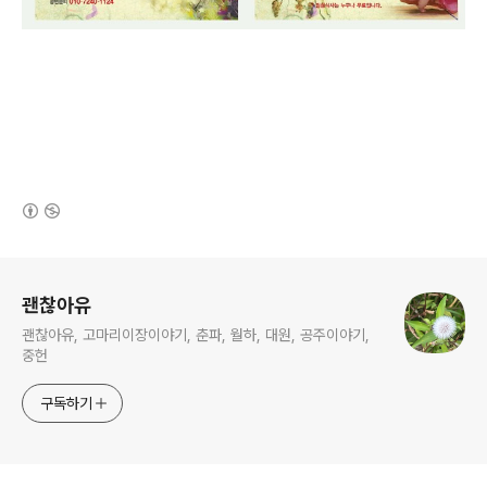
(새창열림)
로그 정보
괜찮아유
괜찮아유, 고마리이장이야기, 춘파, 월하, 대원, 공주이야기,
중헌
구독하기