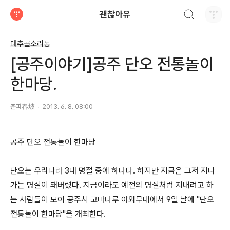
검색하기
괜찮아유
티스토리
대추골소리통
[공주이야기]공주 단오 전통놀이
한마당.
춘파春坡
2013. 6. 8. 08:00
공주 단오 전통놀이 한마당
단오는 우리나라 3대 명절 중에 하나다. 하지만 지금은 그저 지나
가는 명절이 돼버렸다. 지금이라도 예전의 명절처럼 지내려고 하
는 사람들이 모여 공주시 고마나루 야외무대에서 9일 날에 "단오
전통놀이 한마당"을 개최한다.