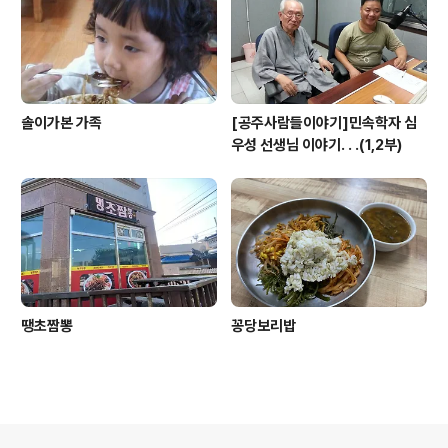
솔이가본 가족
[공주사람들이야기]민속학자 심
우성 선생님 이야기. . .(1,2부)
땡초짬뽕
꽁당보리밥