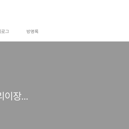
치로그
방명록
이장...