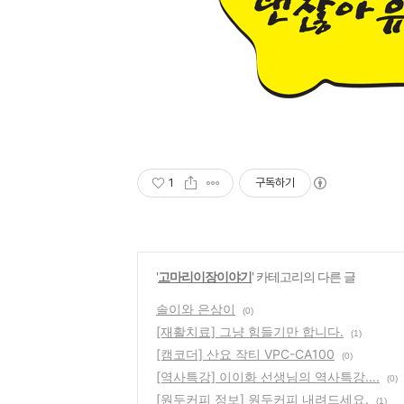
1
구독하기
'
고마리이장이야기
' 카테고리의 다른 글
솔이와 은삼이
(0)
[재활치료] 그냥 힘들기만 합니다.
(1)
[캠코더] 산요 작티 VPC-CA100
(0)
[역사특강] 이이화 선생님의 역사특강....
(0)
[원두커피 정보] 원두커피 내려드세요.
(1)