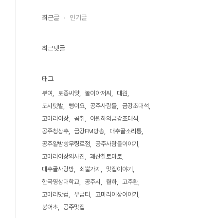
최근글
인기글
최근댓글
태그
부여
토종씨앗
놀이아저씨
대원
도시텃밭
뻥이요
공주사람들
금강초대석
고마리이장
곰취
이원하의금강초대석
공주청상추
금강FM방송
대추골소리통
공주알밤빵무령로점
공주사람들이야기
고마리이장의사진
괘산찰토마토
대추골사랑방
쇠뿔가지
맛집이야기
한국영상대학교
공주시
월하
고주환
고마리닷컴
우금티
고마리이장이야기
붕어초
공주맛집