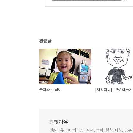
관련글
솔이와 은삼이
괜찮아유
괜찮아유, 고마리이장이야기, 춘파, 월하, 대원, 공주