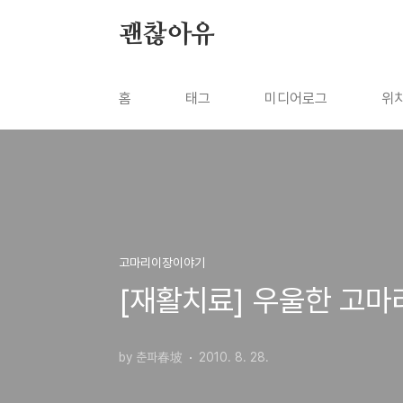
본문 바로가기
괜찮아유
홈
태그
미디어로그
위
고마리이장이야기
[재활치료] 우울한 고마리
by 춘파春坡
2010. 8. 28.