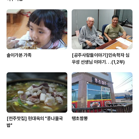
솔이가본 가족
[공주사람들이야기]민속학자 심
우성 선생님 이야기. . .(1,2부)
[전주맛집] 현대옥의 "콩나물국
땡초짬뽕
밥"