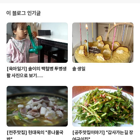
이 블로그 인기글
[육아일기] 솔이의 백혈병 투병생
솔 생일
활 사진으로 보기.....
[전주맛집] 현대옥의 "콩나물국
[공주맛집이야기] "갑사가는길 장
밥"
어구이집"