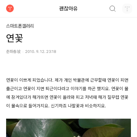
검색하기
괜찮아유
티스토리
스마트폰갤러리
연꽃
춘파春坡
2010. 9. 12. 23:18
연꽃이 이쁘게 피었습니다. 제가 개인 박물관에 근무할때 연꽃이 피면
출근이고 연꽃이 지면 퇴근이다라고 이야기를 하곤 했지요. 연꽃이 물
에 잠겨있다가 해가뜨면 연꽃이 올라와 피고 저녁때 해가 질무렵 연꽃
이 물속으로 들어가지요. 신기하죠 나팔꽃과 비슷하지요.