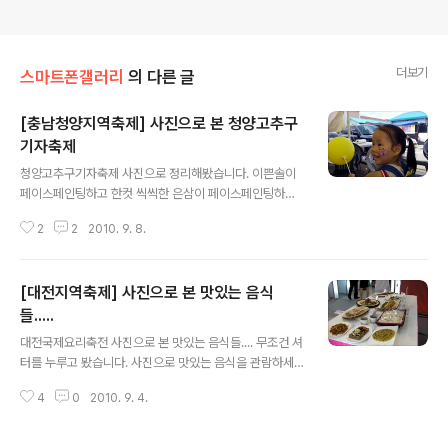
더보기
스마트폰갤러리
의 다른 글
[충남청양지역축제] 사진으로 본 청양고추구
기자축제
글 내용
청양고추구기자축제 사진으로 정리해봤습니다. 이쁜솔이
페이스페인팅하고 한컷 씩씩한 은삼이 페이스페인팅하고
한컷 멕시코산 남근 고추 정말 비슷한데요 19금...ㅋㅋㅋ
2
2
2010. 9. 8.
케익 맛있겠다.... 떡볶이 얼큰하겠는걸요.... 청양매운맛푸
드페스티발 추억의 자동차 포니픽업 적어도 20년이상 되
었을걸요 지금까지 굴러다니는게 신기하다. 차도 깨끗하게
[대전지역축제] 사진으로 본 맛있는 음식
잘관리가 된것같아요. 김치체험...인기 최고였습니다.
들.....
글 내용
대전국제요리축전 사진으로 본 맛있는 음식들.... 무조건 셔
터를 누루고 봤습니다. 사진으로 맛있는 음식을 관람하세
요........
4
0
2010. 9. 4.