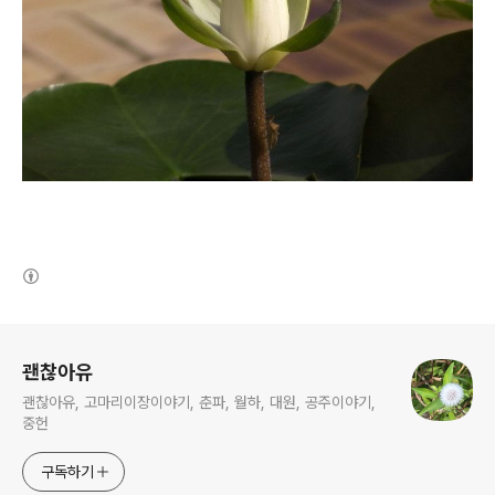
(새창열림)
로그 정보
괜찮아유
괜찮아유, 고마리이장이야기, 춘파, 월하, 대원, 공주이야기,
중헌
구독하기