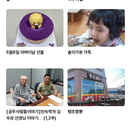
5월8일 어버이날 선물
솔이가본 가족
[공주사람들이야기]민속학자 심
땡초짬뽕
우성 선생님 이야기. . .(1,2부)