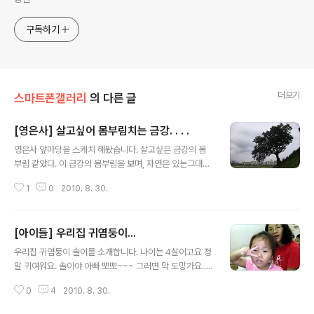
구독하기
더보기
스마트폰갤러리
의 다른 글
[영은사] 살고싶어 몸부림치는 금강. . . .
글 내용
영은사 앞마당을 스케치 해봤습니다. 살고싶은 금강의 몸
부림 같았다. 이 금강의 몸부림을 보며, 자연은 있는그대로
의 자연을 봐야 하는데, 자연을 아껴야할 사람들은 왜 새로
1
0
2010. 8. 30.
운 자연을 만들려구 할까 ? 나의 어릴적 추억이 다시 살아
나길 바라며, 제발 자연을 자연으로만 봐주었으면 한다. 문
수스님의 명복을 기원합니다.
[아이들] 우리집 귀염둥이...
글 내용
우리집 귀염둥이 솔이를 소개합니다. 나이는 4살이고요 정
말 귀여워요. 솔이야 아빠 뽀뽀~~~ 그러면 막 도망가요.....
또 자기가 기분 좋은 날은 알아서 와서 뽀뽀하고 가는 우리
0
4
2010. 8. 30.
집 귀염둥이 입니다.