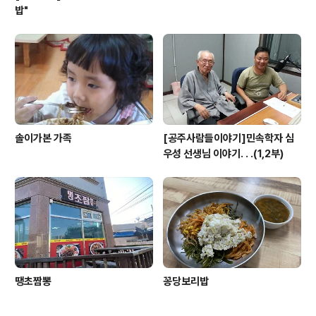
밥"
솔이가본 가족
[공주사람들이야기]민속학자 심
우성 선생님 이야기. . .(1,2부)
땡초짬뽕
꽁당보리밥