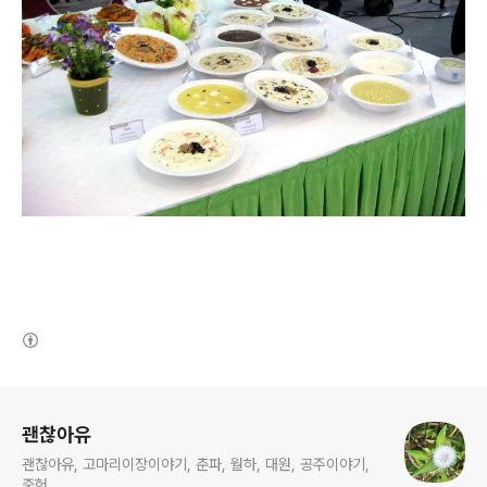
(새창열림)
로그 정보
괜찮아유
괜찮아유, 고마리이장이야기, 춘파, 월하, 대원, 공주이야기,
중헌