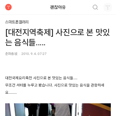
검색하기
괜찮아유
티스토리
스마트폰갤러리
[대전지역축제] 사진으로 본 맛있
는 음식들.....
춘파春坡
2010. 9. 4. 07:27
대전국제요리축전 사진으로 본 맛있는 음식들....
무조건 셔터를 누루고 봤습니다. 사진으로 맛있는 음식을 관람하세
요........