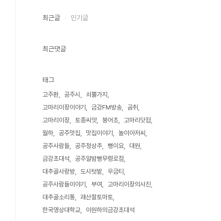
최근글
인기글
최근댓글
태그
고주환
공주시
쇠뿔가지
고마리이장이야기
금강FM방송
곰취
고마리이장
토종씨앗
붕어초
고마리닷컴
월하
공주맛집
맛집이야기
놀이아저씨
공주사람들
공주청상추
뻥이요
대원
금강초대석
공주알밤빵무령로점
대추골사랑방
도시텃밭
우금티
공주사람들이야기
부여
고마리이장의사진
대추골소리통
괘산찰토마토
한국영상대학교
이원하의금강초대석