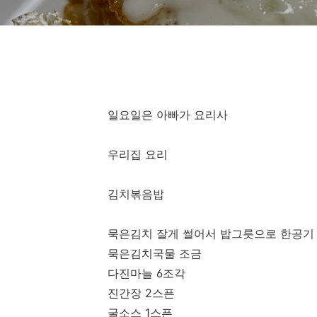
일요일은 아빠가 요리사
우리집 요리
김치볶음밥
묵은김치 잘게 썰어서 밥그릇으로 한공기
묵은김치국물 조금
다진마늘 6조각
진간장 2스픈
굴소스 1스픈