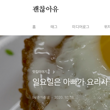
본문 바로가기
괜찮아유
홈
태그
미디어로그
위
맛집이야기
일요일은 아빠가 요리사
by 춘파春坡
2020. 10. 18.