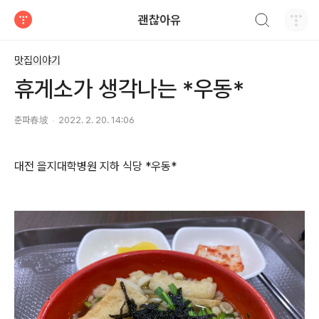
검색하기
괜찮아유
티스토리
맛집이야기
휴게소가 생각나는 *우동*
춘파春坡
2022. 2. 20. 14:06
대전 을지대학병원 지하 식당 *우동*