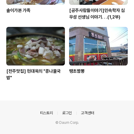
솔이가본 가족
[공주사람들이야기]민속학자 심
우성 선생님 이야기. . .(1,2부)
[전주맛집] 현대옥의 "콩나물국
땡초짬뽕
밥"
의안내
티스토리
로그인
고객센터
© Daum Corp.