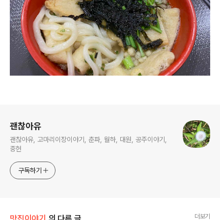
로그 정보
괜찮아유
괜찮아유, 고마리이장이야기, 춘파, 월하, 대원, 공주이야기,
중헌
구독하기
더보기
맛집이야기
의 다른 글