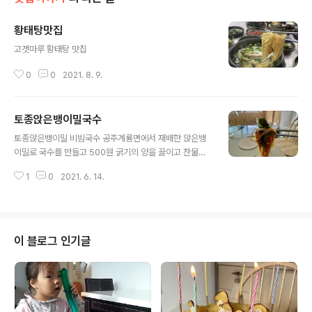
황태탕맛집
글 내용
고갯마루 황태탕 맛집
0
0
2021. 8. 9.
토종앉은뱅이밀국수
글 내용
토종앉은뱅이밀 비빔국수 공주계룡면에서 재배한 앉은뱅
이밀로 국수를 만들고 500원 굵기의 양을 끓이고 찬물로
잘 행구어줍니다. 양념은 고추장 한스픈반, 양념간장1스픈,
1
0
2021. 6. 14.
들기름1스픈, 고추가루반스픈, 다진마늘반스픈, 상추5장
다 썩어 비벼주시고 맛나게 드시면 됩니다. 토종앉은뱅이
밀국수는 다살림로컬매장에서 900g에 9,000원씩 판매
되고 있습니다. 안전한 먹을거리 두 눈으로 보이는것이 최
고의 먹을거리입니다. 공주다살림사회적협동조합(다살림
이 블로그 인기글
로컬푸드직매장) 충남 공주시 관골1길 55-24 041-856
-5282