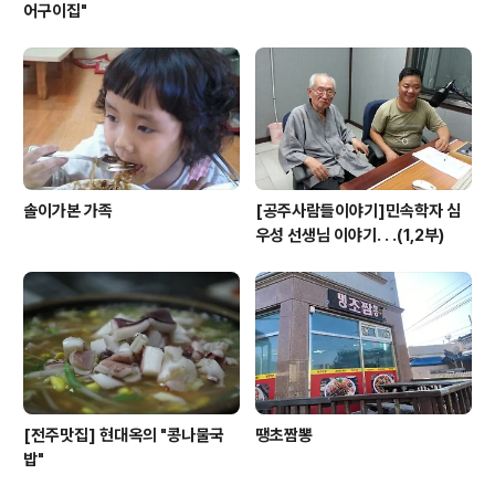
어구이집"
솔이가본 가족
[공주사람들이야기]민속학자 심
우성 선생님 이야기. . .(1,2부)
[전주맛집] 현대옥의 "콩나물국
땡초짬뽕
밥"