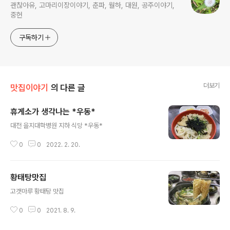
괜찮아유, 고마리이장이야기, 춘파, 월하, 대원, 공주이야기,
중헌
구독하기
더보기
맛집이야기
의 다른 글
휴게소가 생각나는 *우동*
글 내용
대전 을지대학병원 지하 식당 *우동*
0
0
2022. 2. 20.
황태탕맛집
글 내용
고갯마루 황태탕 맛집
0
0
2021. 8. 9.