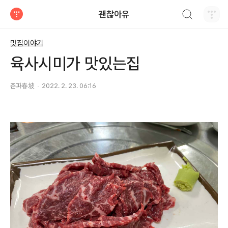
검색하기
괜찮아유
티스토리
맛집이야기
육사시미가 맛있는집
춘파春坡
2022. 2. 23. 06:16