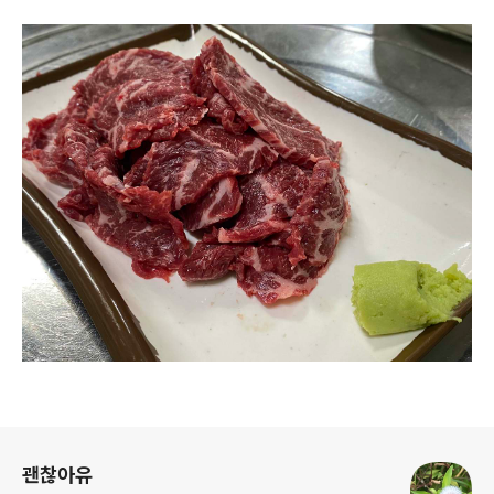
로그 정보
괜찮아유