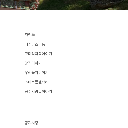
차림표
대추골소리통
고마리이장이야기
맛집이야기
우리놀이이야기
스마트폰갤러리
공주사람들이야기
공지사항