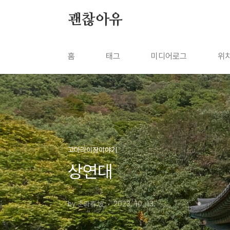
본문 바로가기
괜찮아유
홈
태그
미디어로그
위
고마리이장이야기
상연대
by 춘파春坡
2023. 10. 13.