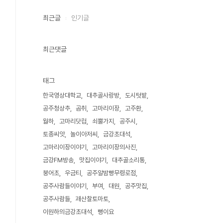
최근글
인기글
최근댓글
태그
한국영상대학교
대추골사랑방
도시텃밭
공주청상추
곰취
고마리이장
고주환
월하
고마리닷컴
쇠뿔가지
공주시
토종씨앗
놀이아저씨
금강초대석
고마리이장이야기
고마리이장의사진
금강FM방송
맛집이야기
대추골소리통
붕어초
우금티
공주알밤빵무령로점
공주사람들이야기
부여
대원
공주맛집
공주사람들
괘산찰토마토
이원하의금강초대석
뻥이요