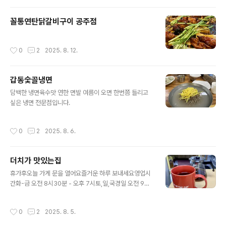
꼴통연탄닭갈비구이 공주점
작성시간
0
2
2025. 8. 12.
갑동숯골냉면
글 내용
담백한 냉면육수맛 연한 면발 여름이 오면 한번쯤 들리고
싶은 냉면 전문점입니다.
작성시간
0
2
2025. 8. 6.
더치가 맛있는집
글 내용
휴가후오늘 가게 문을 열어요즐거운 하루 보내세요영업시
간화-금 오전 8시30분 - 오후 7시토,일,국경일 오전 9시
- 오후 6시휴무일 : 매주 월요일점심시간 : 11:30-12:30#
공주알밤빵무령로점#무령로238-1#커피가너처럼좋아졌
작성시간
0
2
2025. 8. 5.
어#더치가맛있는집