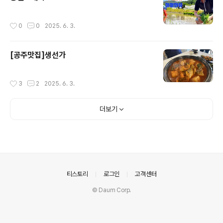
작성시간
0
0
2025. 6. 3.
[공주맛집]생선가
작성시간
3
2
2025. 6. 3.
더보기
의안내
티스토리
로그인
고객센터
© Daum Corp.