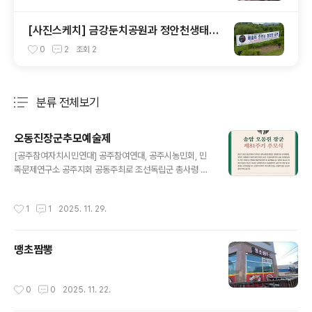
[사진스케치] 금강둔치공원과 정안천생태공
원
0
2
조회
2
분류 전체보기
주요 글 목록
오동진장군추모예술제
글 내용
[공주참여자치시민연대] 공주참여연대, 공주시농민회, 민
족문제연구소 공주지회 공동주최로 조선독립군 총사령 송
암 오동진 장군 추모식이 열리니 많은 참석을 부탁합니다.1.
일시 : 다음주 월요일 12월 1일 오전 10시 30분2. 장소 :
작성시간
1
1
2025. 11. 29.
공주 금강교 남쪽 공산성 곰탑 무대3. 내용 : 추모예술제와
오동진 장군 추모비 헌화"나는 하느님의 지시로 세계평화
를 완성하기 위하여 조선독립군 사령이 되었다"오동진 장
땡초짬뽕
군은 평안북도 출생으로 독립전쟁기(일제강점기) 김좌진,
김동삼과 함께 항일무장투쟁 3대 맹장으로 평가받는 분입
니다. 조국의 독립을 미쳐 보지 못 하신 채 1944년 공주형
작성시간
0
0
2025. 11. 22.
무소에서 순국하시어 공주와 인연을 맺으셨습니다. 그 위
상에 비해 잊혀진 대표적인 독립투사이십니다.관련 기사 h