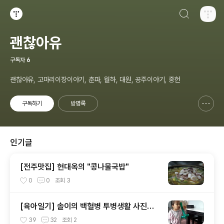
검색하기
티스토리
괜찮아유
구독자
6
괜찮아유, 고마리이장이야기, 춘파, 월하, 대원, 공주이야기, 중헌
구독하기
방명록
신고하기 레이어
열기
인기글
[전주맛집] 현대옥의 "콩나물국밥"
0
0
조회
3
[육아일기] 솔이의 백혈병 투병생활 사진으
로 보기.....
39
32
조회
2