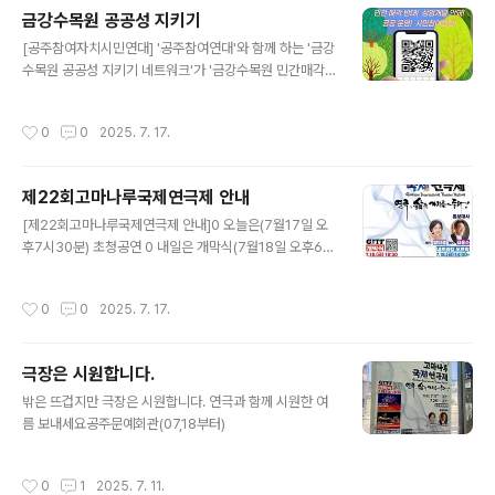
금강수목원 공공성 지키기
글 내용
[공주참여자치시민연대] '공주참여연대'와 함께 하는 '금강
수목원 공공성 지키기 네트워크'가 '금강수목원 민간매각
반대 서명운동'을 하고 있습니다.공주시에 있다가 개청 후
세종시로 편입된 '금강수목원(소유권은 충청남도)'이 현재
작성시간
0
0
2025. 7. 17.
폐쇄된 상태로 민간매각 절차가 진행되고 있습니다. 김태
흠 충남도지사와 최민호 세종시장은 '금강수목원'을 공공
의 자산으로 돌려달라는 시민들의 요구는 철저히 무시하고
제22회고마나루국제연극제 안내
있습니다. '금강수목원'이 민간에 매각된다면 기업의 사익
글 내용
추구에 심각하게 훼손될 것이 분명합니다.40년 가까운 역
[제22회고마나루국제연극제 안내]0 오늘은(7월17일 오
사를 가진 '금강수목원'은 서울 광릉수목원에 이어 우리나
후7시30분) 초청공연 0 내일은 개막식(7월18일 오후6시
라에서 두 번째로 큰 수목원입니다. 산림생물자원을 보호
30분) 해외초청작 (오후7시30분)
하고 시민들에게 관람 및 휴식 기회를 제공하며, 생태교육
작성시간
0
0
2025. 7. 17.
공간으로 기능해온 시민의 자산이며 중요한 공..
극장은 시원합니다.
글 내용
밖은 뜨겁지만 극장은 시원합니다. 연극과 함께 시원한 여
름 보내세요공주문예회관(07,18부터)
작성시간
0
1
2025. 7. 11.