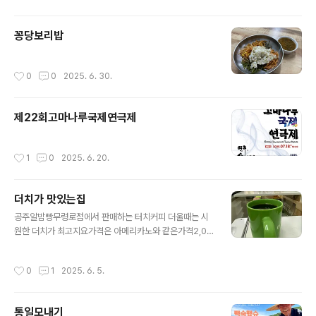
꽁당보리밥
작성시간
0
0
2025. 6. 30.
제22회고마나루국제연극제
작성시간
1
0
2025. 6. 20.
더치가 맛있는집
글 내용
공주알밤빵무령로점에서 판매하는 터치커피 더울때는 시
원한 더치가 최고지요가격은 아메리카노와 같은가격2,00
0원에 모십니다.공주시내 사거리에서 국고개쪽 버스타는
곳 뒷쪽에 자리잡고있는 공주알밤빵무령로점입니다.#공주
작성시간
0
1
2025. 6. 5.
알밤빵무령로점#무령로238-1#커피가너처럼좋아졌어
통일모내기