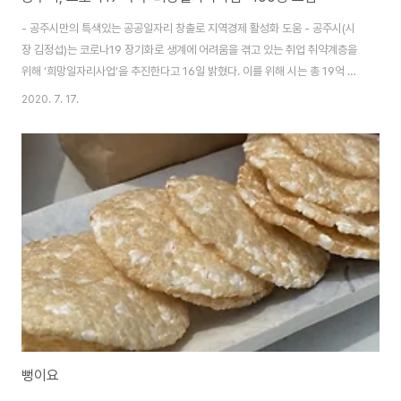
- 공주시만의 특색있는 공공일자리 창출로 지역경제 활성화 도움 - 공주시(시
장 김정섭)는 코로나19 장기화로 생계에 어려움을 겪고 있는 취업 취약계층을
위해 ‘희망일자리사업’을 추진한다고 16일 밝혔다. 이를 위해 시는 총 19억 원
의 예산을 투입할 예정으로, 주요 하천변 잡목제거 300명, 전통시장 상권회복
2020. 7. 17.
사업 45명, 체육시설 환경정화 30명, 종합사회복지관 방역활동 4명 등 총
400명을 모집한다. 일자리사업 참여자로 선정되면 참여부서에서 오는 8월
17일부터 12월 4일 까지 근무하게 되며, 근무시간은 4시간, 5시간, 8시간으
로 구분해 신청 가능하다. 임금은 시간당 8,590원에 주휴수당, 간식비, 4대보
험이 적용된다. 신청자격은 18세 이상 근로능력이 있는 시민이면 누구나 가능
하다. 다만, ..
뻥이요