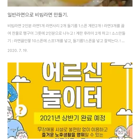
일반라면으로 비빔라면 만들기.
비빔라면 2인분 라면1개 라면사리 2개 들기름 1스픈 계란2개 ! 라면3개를 끓
여 찬물로 행구어 그릇에 2인분으로 나누고 ! 계란 후라이 2개 하고 ! 소스만들
기 : 라면끓인뭏 10스픈에 스프1개를 넣고, 들기름1스픈을 넣고 잘썩는다. ! 행
군 라면에 소스를 반씩넣고, 계란후라이 하나씩 올리면 끝 ! 마지막으로 잘비벼
2020. 7. 19.
서 먹으면 끝