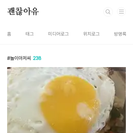
본문 바로가기
괜찮아유
홈
태그
미디어로그
위치로그
방명록
놀이아저씨
238