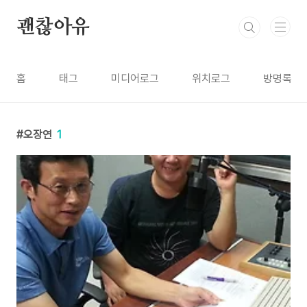
본문 바로가기
괜찮아유
홈
태그
미디어로그
위치로그
방명록
오장연
1