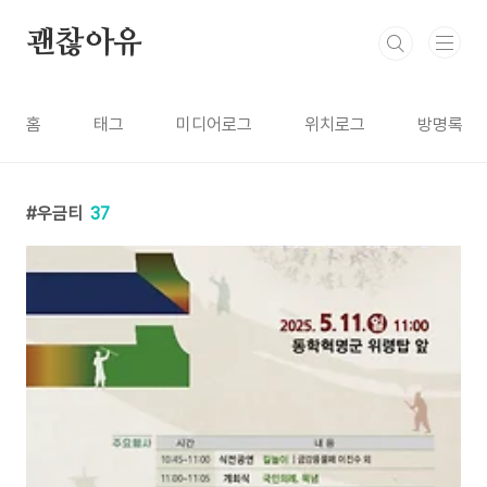
본문 바로가기
괜찮아유
홈
태그
미디어로그
위치로그
방명록
우금티
37