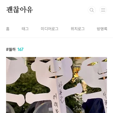
본문 바로가기
괜찮아유
홈
태그
미디어로그
위치로그
방명록
월하
167