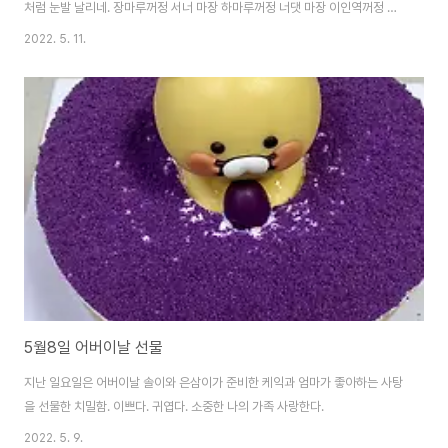
처럼 눈발 날리네. 장마루꺼정 서너 마장 하마루꺼정 너댓 마장 이인역꺼정 십
리 걸어서 한 시간. 경천 성재 밑에 진치고 황토재, 비사벌 휘몰아 와 와 몰려온
2022. 5. 11.
진달래 함성 하늘 땅 흔들어 예꺼정 달려서 왔네. 한 패는 북쪽으로 해서 이인으
로 빠져나가고 한 패는 주비로 해서 우금치로 치달아 가고 산자락 감돌아 돌아
가는 샛길 따라 궁궁을을 시호시호 부재래지 시호로다 죽창 들고 조선낫 들고
꿈틀꿈틀 기치창검 하늘 찌르네. 얼어 죽고, 굶어 죽고 죄없는 처자식 맞아죽고
살길은 일자무식 오직 죽는 수 밖에 없는 핏빛 샛길 그 끝에 마냥 희안한 햇살이
울거나 그 끝에..
5월8일 어버이날 선물
지난 일요일은 어버이날 솔이와 은삼이가 준비한 케익과 엄마가 좋아하는 사탕
을 선물한 치밀함. 이쁘다. 귀엽다. 소중한 나의 가족 사랑한다.
2022. 5. 9.