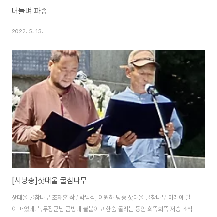
버들벼 파종
2022. 5. 13.
[시낭송]삿대울 굴참나무
삿대울 굴참나무 조재훈 작 / 박남식, 이원하 낭송 삿대울 굴참나무 아래에 말
이 매었네. 녹두장군님 곰방대 불붙이고 한숨 돌리는 동안 희뜩희뜩 저승 소식