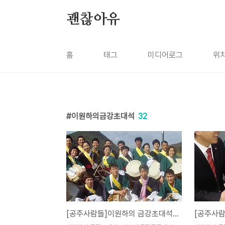
본문 바로가기
괜찮아유
홈
태그
미디어로그
위
이원하의금강초대석
32
[공주사람들]이원하의 금강초대석 "이수인 금강풍물패 상쇠"