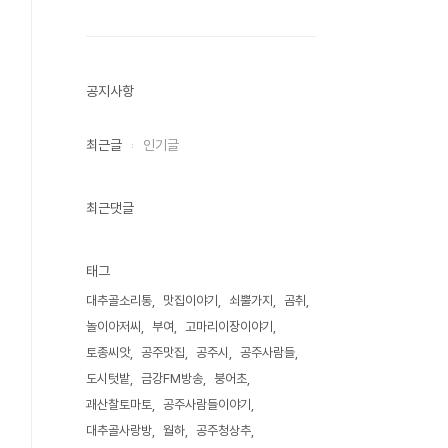
공지사항
최근글
인기글
최근댓글
태그
대추골소리통
맛집이야기
쇠뿔가지
곰취
놀이아저씨
부여
고마리이장이야기
토종씨앗
공주맛집
공주시
공주사람들
도시텃밭
금강FM방송
붕어초
괘산찰토마토
공주사람들이야기
대추골사랑방
월하
공주청상추