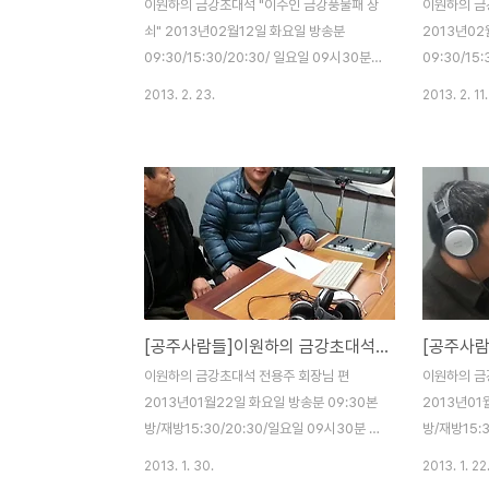
이원하의 금강초대석 "이수인 금강풍물패 상
이원하의 금
쇠" 2013년02월12일 화요일 방송분
2013년0
09:30/15:30/20:30/ 일요일 09시30분
09:30/15
재방사수 본방사수 제17회 정월대보름 공주
재방사수 본
2013. 2. 23.
2013. 2. 11.
시민한마당 김응식 추진위원장과의 만남
방송분은 (2
2013년02월19일 화요일 방송 09:30본방/
2013년02
재방15:30/20:30/일요일 09시30분
재방15:30
http://tunein.com/station/?
http://tun
StationId=187925
StationId
[공주사람들]이원하의 금강초대석 전용주 회장님 편
이원하의 금강초대석 전용주 회장님 편
이원하의 금
2013년01월22일 화요일 방송분 09:30본
2013년01
방/재방15:30/20:30/일요일 09시30분 최
방/재방15:
명자 선생님 편(2월4일 블러그에 올립니다.)
네방송 금강
2013. 1. 30.
2013. 1. 22
2013년01월29일 화요일 방송 09:30본방/
시작합니다.