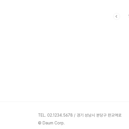
재방15:30/20:30/일요일 09시30분 박수
(인설현씨가
현 국회의원 방송예고(2월13일 블러그에 올
립니다.) 2013년02월05일 화요일 방송
09:30본방/재방15:30/20:30/일요일 09
시30분 청취방법 104.9MHz 홈페이지 :
www.kkfm.co.kr 다시듣기 스마트폰:
Tuneln Radio 다운설치 kkfm 검색 즐겨찾
기추가해서 청취하시면 됩니다. 많은 청취 바
랍니다.
TEL. 02.1234.5678 / 경기 성남시 분당구 판교역로
© Daum Corp.