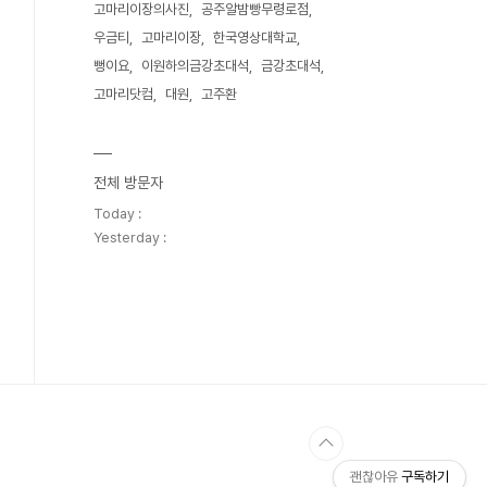
고마리이장의사진
공주알밤빵무령로점
우금티
고마리이장
한국영상대학교
뻥이요
이원하의금강초대석
금강초대석
고마리닷컴
대원
고주환
전체 방문자
Today :
Yesterday :
괜찮아유
구독하기