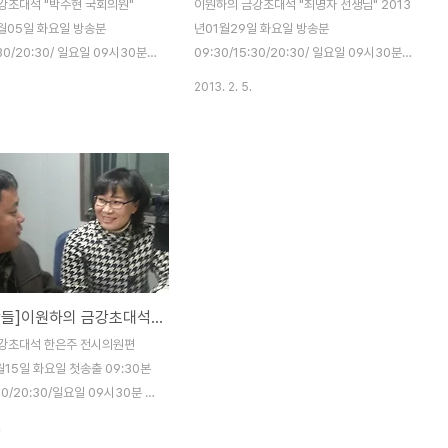
강초대석 "박수현 국회의원"
이원하의 금강초대석 "최명자 선생님" 2013
2월05일 화요일 방송분
년01월29일 화요일 방송분
:30/20:30/ 일요일 09시30분
09:30/15:30/20:30/ 일요일 09시30분
방사수 이수인 금강풍물패 상쇠
재방사수 본방사수 박수현 국회의원 방송분
2013. 2. 5.
월18일 블러그에 올립니다.)
은 (2월12일 블러그에 올립니다.) 2013년
월12일 화요일 방송 09:30본방/
02월05일 화요일 방송 09:30본방/재방
/20:30/일요일 09시30분
15:30/20:30/일요일 09시30분
ein.com/station/?
http://tunein.com/station/?
=187925
StationId=187925
[공주사람들]이원하의 금강초대석 한은주 전시의원편
강초대석 한은주 전시의원편
월15일 화요일 첫송출 09:30본
30/20:30/일요일 09시30분 동
FM 방송국에서 MC로서 방송을
.
 많은 시청 바랍니다. 자료사진