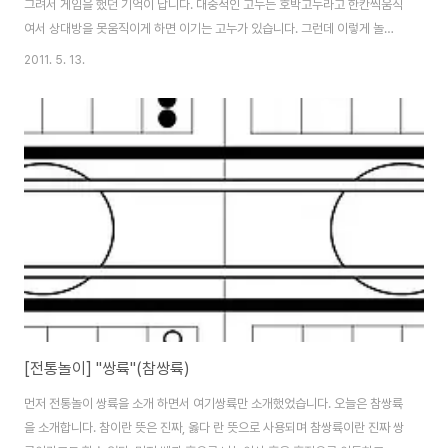
그려서 게임을 했던 기억이 납니다. 대중적인 고누는 호박고누라고 한칸씩움직
여서 상대방을 못움직이게 하면 이기는 고누가 있습니다. 그런데 이렇게 놀이
판을 만들고 놀이판에서 게임을 하다보니 뭔가 고급스러워 보이고 놀이도 한층
2011. 5. 13.
더 재미있었습니다. 놀이는 간단합니다. 먼저 검정말과 노랑말은 상대편의 말
이고 선의 모서리부분을 하나씩 교차해가며 둔다. 빨간말은 고누(고누는 모서
리부분에 세개의 말이 이어있으면 고누다)가 되어 상대방 말을 따내고 그자리
에 빨간말을 둔다. 이렇게 해서 더이상 말을 둘수 있는 공간이 없으면 전반전이
끝나고 후반전은 빨간말을 빼내고 자기 말들을 한칸씩 이동하여 고누를 만들어
상대편 말을 따내며 상대편말이 고누가..
[전통놀이] "쌍륙"(참쌍륙)
먼저 전통놀이 쌍륙을 소개 하면서 여기쌍륙만 소개했었습니다. 오늘은 참쌍륙
을 소개합니다. 참이란 뜻은 진짜, 옳다 란 뜻으로 사용되며 참쌍륙이란 진짜 쌍