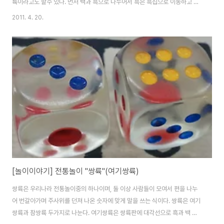
륙이라고도 할수 있다. 먼저 백과 흑으로 나누어서 흑은 흑집으로 이동하고 백
은 백집으로 이동하여 밖으로 말을 다빼면 이기는 경기이다. 흑집은 백의 말이
2011. 4. 20.
두개(2대장) 있는곳이 흑집이다. 그래서 흑의 말을 백의 말두개(2대장)가 있는
곳으로 주사위를 던져서 나온숫자만큼 이동하면 된다. 단) 이동시 두개이상의
말이 같이 있으면 잡을수 없으나 한개의 말이 움직일수 있을때는 잡히게 되며
잡힌말은 다시 처음부터 시작하게된다. 백집은 흑의 말이 두개(2대장)가 있는
곳이 흑집이며, 방법은 같다. 단) 백과 흑이 각자의 집에 다 이동하면 주사위를
던져 나온 숫자와 집에..
[놀이이야기] 전통놀이 "쌍륙"(여기쌍륙)
쌍륙은 우리나라 전통놀이중의 하나이며, 둘 이상 사람들이 모여서 편을 나누
어 번갈아가며 주사위를 던져 나온 숫자에 맞게 말을 쓰는 식이다. 쌍륙은 여기
쌍륙과 참쌍륙 두가지로 나눈다. 여기쌍륙은 쌍륙판에 대각선으로 흑과 백 나