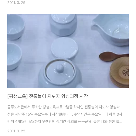
란히 말을 15개씩 정렬하고 주사위를 던져 숫자에 맞게 쌍륙판에 말을두고(나
2011. 3. 25.
졸이라함12개) 가운데 원에는 주사위 숫자가 같은 숫자가 나오면 말을쓸수 있
다.(장군이라고 함 3개) 이렇게 나졸과 장군을 다쓰면 거꾸로 주사위를 던져 나
졸과 장군을 빼면된다. 단, 6, 6 쌍륙이 나올때는 장군이기도 하고 상대편 장군
을 거꾸로 옴길수도 있고 장군이 없을경우는 상대편 나졸을 거꾸로 옴길수 있
다.(참쌍륙은 다음에 올립니다.)
[평생교육] 전통놀이 지도자 양성과정 시작
공주도서관에서 주최한 평생교육프로그램중 하나인 전통놀이 지도자 양성과
정을 지난주 16일 수요일부터 시작했습니다. 수업시간은 수요일마다 하루 3시
간씩 4개월간 6월까지 오랜만에 장기간 강의를 듣는군요. 물론 나와 친한 놀이
들이 많아서 좋습니다. 저번주 첫강의는 다도와 함께 우리나라 전통놀이를 소
2011. 3. 22.