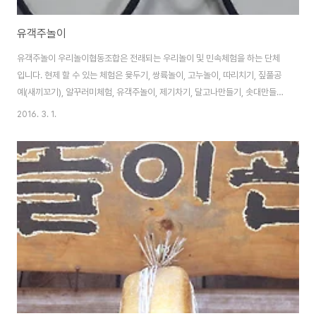
유객주놀이
유객주놀이 우리놀이협동조합은 전래되는 우리놀이 및 민속체험을 하는 단체
입니다. 현제 할 수 있는 체험은 윷두기, 쌍륙놀이, 고누놀이, 따리치기, 짚풀공
예(새끼꼬기), 알꾸러미체험, 유객주놀이, 제기차기, 달고나만들기, 솟대만들
기, 구구단화가투, 한자화가투, 등이 있습니다. 문의처 010-5655-2020
2016. 3. 1.