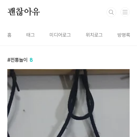
본문 바로가기
괜찮아유
홈
태그
미디어로그
위치로그
방명록
전통놀이
8