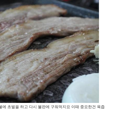
불에 초벌을 하고 다시 불판에 구워먹지요 이때 중요한건 육즙