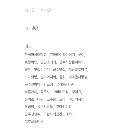
최근글
인기글
최근댓글
태그
한국영상대학교
고마리이장이야기
부여
토종씨앗
금강초대석
공주사람들이야기
월하
맛집이야기
공주맛집
괘산찰토마토
도시텃밭
놀이아저씨
곰취
대추골사랑방
공주알밤빵무령로점
금강FM방송
쇠뿔가지
공주시
고마리닷컴
뻥이요
붕어초
대원
고주환
고마리이장의사진
우금티
공주사람들
고마리이장
공주청상추
이원하의금강초대석
대추골소리통