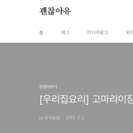
본문 바로가기
괜찮아유
홈
태그
미디어로그
위
맛집이야기
[우리집요리] 고마리이
by 춘파春坡
2013. 7. 1.