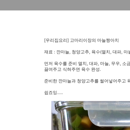
[우리집요리] 고마리이장의 마늘짱아치
재료 : 깐마늘, 청양고추, 육수(멸치, 대파, 마늘
먼저 육수를 준비 멸치, 대파, 마늘, 무우, 
끓여주고 식혀주면 육수 완성.
준비한 깐마늘과 청양고추를 썰어넣어주고 육
쉽죠잉.....