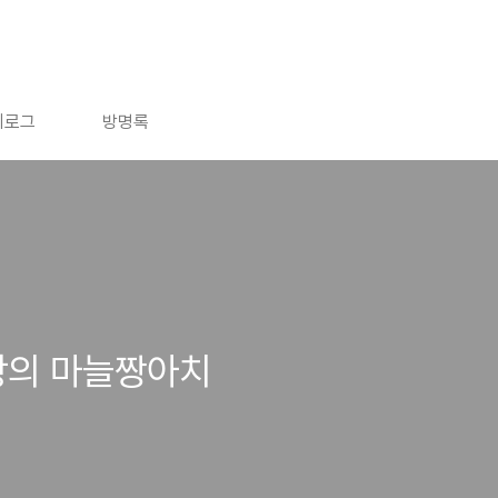
치로그
방명록
장의 마늘짱아치