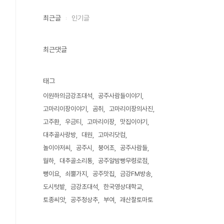
최근글
인기글
최근댓글
태그
이원하의금강초대석
공주사람들이야기
고마리이장이야기
곰취
고마리이장의사진
고주환
우금티
고마리이장
맛집이야기
대추골사랑방
대원
고마리닷컴
놀이아저씨
공주시
붕어초
공주사람들
월하
대추골소리통
공주알밤빵무령로점
뻥이요
쇠뿔가지
공주맛집
금강FM방송
도시텃밭
금강초대석
한국영상대학교
토종씨앗
공주청상추
부여
괘산찰토마토