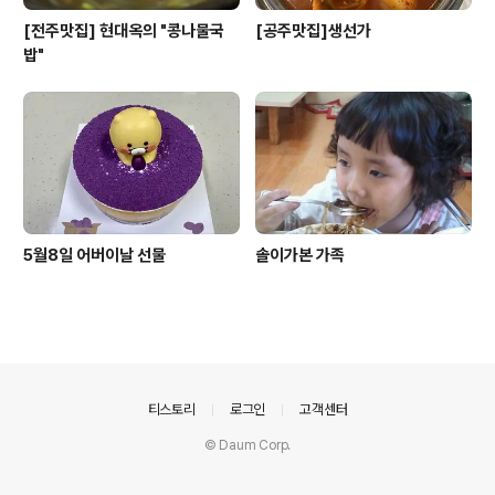
[전주맛집] 현대옥의 "콩나물국
[공주맛집]생선가
밥"
5월8일 어버이날 선물
솔이가본 가족
의안내
티스토리
로그인
고객센터
© Daum Corp.