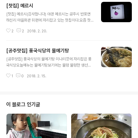
[찻집] 메르시
글 내용
[찻집] 메르시(감사합니다) 야경 메르시는 공주시 반포면
하신리 마을회관 뒤편에 자리잡고 있는 찻집이다.요즘 찻
집은 이쁘다라는 표현를 뛰어넘어 예술이다. 메르시그냥봐
2
2
2018. 2. 20.
도 이쁘다잠깐만 봐도 아름답다메르시가 그렇다 찻집 주인
의 땀이 담긴 공간 사진으로 보세요
[공주맛집] 풍국식당의 물메기탕
글 내용
[공주맛집] 풍국식당의 물메기탕 미나리깡에 자리잡은 풍
국식당오늘메뉴는 물메기탕보기에는 물렁 물렁한 생선의
맛 보기에는 묵같이 보이지만 흐물 흐물하며 국수처럼 후
1
0
2018. 2. 15.
루루 마시면 입안으로 속들어온다. 맛은 묵은김치와 물메
기의 시원한맛이 아주 잘어울리는 맛이다. 이 메뉴는 꼭 술
을 마시고 그다음날 해장국으로 먹어야 물메기탕의 제맛을
알 수 있다.이런 설명에 내 주변사람들은 정말 애주가라고
이야기 한다. 난 두가지 맛으로 술잔을 든다. 맛있어서 마시
이 블로그 인기글
고 해장국을 먹는 맛으로 마신다.