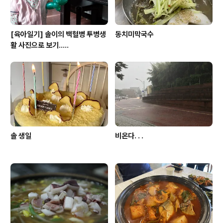
[육아일기] 솔이의 백혈병 투병생
동치미막국수
활 사진으로 보기.....
솔 생일
비온다. . .