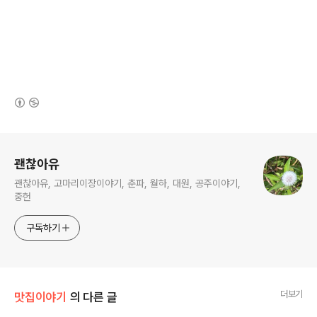
(새창열림)
로그 정보
괜찮아유
괜찮아유, 고마리이장이야기, 춘파, 월하, 대원, 공주이야기,
중헌
구독하기
더보기
맛집이야기
의 다른 글