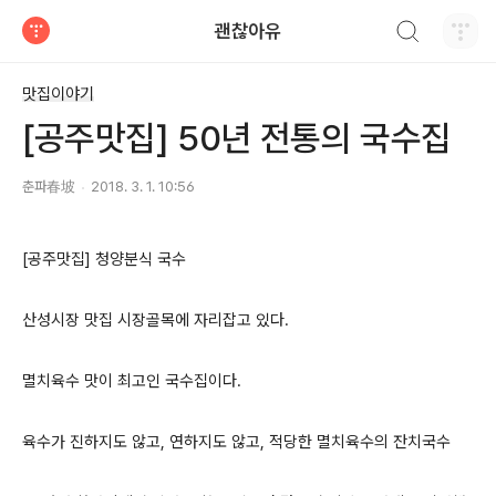
검색하기
괜찮아유
티스토리
맛집이야기
[공주맛집] 50년 전통의 국수집
춘파春坡
2018. 3. 1. 10:56
[공주맛집] 청양분식 국수
산성시장 맛집 시장골목에 자리잡고 있다.
멸치육수 맛이 최고인 국수집이다.
육수가 진하지도 않고, 연하지도 않고, 적당한 멸치육수의 잔치국수