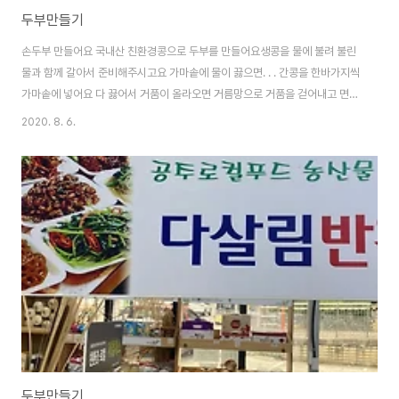
두부만들기
손두부 만들어요 국내산 친환경콩으로 두부를 만들어요생콩을 물에 불려 불린
물과 함께 갈아서 준비해주시고요 가마솥에 물이 끓으면. . . 간콩을 한바가지씩
가마솥에 넣어요 다 끓어서 거품이 올라오면 거름망으로 거품을 걷어내고 면포
에 넣어 콩물만 빼주고 간수를 넣고 뚜껑을 덮어 뜸드리면 약5분정도 맛있는
2020. 8. 6.
순두부가 되고요 이렇게 성형틀에서 5분에서 10분정도 성형하면 맛난두부 한
판이 나왔습니다. 이것이 다살림표 국내산 친환경콩으로 많든 손두부입니다.
두부만들기