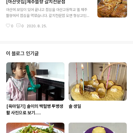
[아산맛집]제주뜰향 갈치전문점
글 내용
아산에 모임이 있어 끝나고 점심을 아산고등학교 옆 제주
뜰향에서 점심을 먹었습니다. 갈치전문점 오면 항상고민하
는게 고등어 조림을 먹어야 하나 아님 갈치조림. . .? 이집은
0
0
2020. 8. 25.
고민을 한방에 해결했습니다. "갈치,고등어 반반조림" 먼저
맛깔스런 반찬이 나오고요 찬들은 대부분 시골스럽고 깔끔
한 맛입니다. 추가반찬도 주문하면 항상 오케입니다. 매인
매뉴가 나왔습니다. "갈치,고등어 반반조림" 먼저 카메라
맛사지 받고요 그리고 열심히 먹으면 눈깜짝 할사이 빈그
이 블로그 인기글
릇으로 변합니다. 맛의 기쁨도 있지만 사라지는 음식의 슬
픔도 동시에 느끼지요. 이곳은 다시 아산에 오면 재 방문의
사가 있는 생선조림의 맛집으로 인정합니다. 다른 매뉴들
도 있습니다. 들어오는 입구 및 가판사진
[육아일기] 솔이의 백혈병 투병생
솔 생일
활 사진으로 보기.....