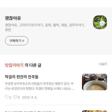
로그 정보
괜찮아유
괜찮아유, 고마리이장이야기, 춘파, 월하, 대원, 공주이야기,
중헌
구독하기
더보기
맛집이야기
의 다른 글
막걸리 한잔의 안주들
글 내용
우성면 상서주유소에 사람들이 자주찾는 매점이 있다. 우
리는 방앗간이라 칭한다. 막걸리 한병을 시켜도 나오는 반
찬이 6찬, 하지만 아주머니는 먹을게 없다고 한다. 이것이
2
0
2020. 9. 4.
시골인심이다.