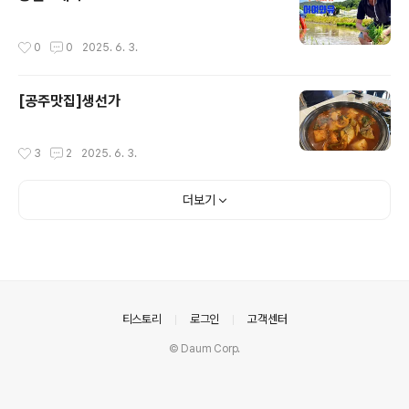
작성시간
0
0
2025. 6. 3.
[공주맛집]생선가
작성시간
3
2
2025. 6. 3.
더보기
의안내
티스토리
로그인
고객센터
© Daum Corp.