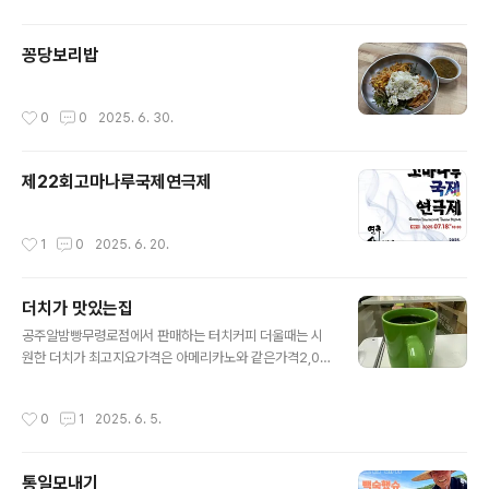
꽁당보리밥
작성시간
0
0
2025. 6. 30.
제22회고마나루국제연극제
작성시간
1
0
2025. 6. 20.
더치가 맛있는집
글 내용
공주알밤빵무령로점에서 판매하는 터치커피 더울때는 시
원한 더치가 최고지요가격은 아메리카노와 같은가격2,00
0원에 모십니다.공주시내 사거리에서 국고개쪽 버스타는
곳 뒷쪽에 자리잡고있는 공주알밤빵무령로점입니다.#공주
작성시간
0
1
2025. 6. 5.
알밤빵무령로점#무령로238-1#커피가너처럼좋아졌어
통일모내기