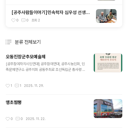
[공주사람들이야기]민속학자 심우성 선생님
이야기. . .(1,2부)
0
0
조회
2
분류 전체보기
주요 글 목록
오동진장군추모예술제
글 내용
[공주참여자치시민연대] 공주참여연대, 공주시농민회, 민
족문제연구소 공주지회 공동주최로 조선독립군 총사령 송
암 오동진 장군 추모식이 열리니 많은 참석을 부탁합니다.1.
일시 : 다음주 월요일 12월 1일 오전 10시 30분2. 장소 :
작성시간
1
1
2025. 11. 29.
공주 금강교 남쪽 공산성 곰탑 무대3. 내용 : 추모예술제와
오동진 장군 추모비 헌화"나는 하느님의 지시로 세계평화
를 완성하기 위하여 조선독립군 사령이 되었다"오동진 장
땡초짬뽕
군은 평안북도 출생으로 독립전쟁기(일제강점기) 김좌진,
김동삼과 함께 항일무장투쟁 3대 맹장으로 평가받는 분입
니다. 조국의 독립을 미쳐 보지 못 하신 채 1944년 공주형
작성시간
0
0
2025. 11. 22.
무소에서 순국하시어 공주와 인연을 맺으셨습니다. 그 위
상에 비해 잊혀진 대표적인 독립투사이십니다.관련 기사 h