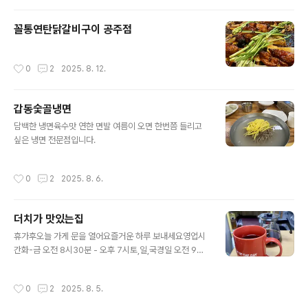
꼴통연탄닭갈비구이 공주점
작성시간
0
2
2025. 8. 12.
갑동숯골냉면
글 내용
담백한 냉면육수맛 연한 면발 여름이 오면 한번쯤 들리고
싶은 냉면 전문점입니다.
작성시간
0
2
2025. 8. 6.
더치가 맛있는집
글 내용
휴가후오늘 가게 문을 열어요즐거운 하루 보내세요영업시
간화-금 오전 8시30분 - 오후 7시토,일,국경일 오전 9시
- 오후 6시휴무일 : 매주 월요일점심시간 : 11:30-12:30#
공주알밤빵무령로점#무령로238-1#커피가너처럼좋아졌
작성시간
0
2
2025. 8. 5.
어#더치가맛있는집