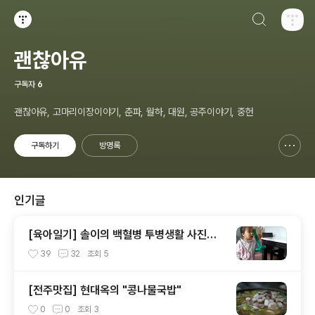
검색하기
티스토리
괜찮아유
구독자
6
괜찮아유, 고마리이장이야기, 춘파, 월하, 대원, 공주이야기, 중헌
구독하기
방명록
신고하기 레이어
열기
인기글
[육아일기] 솔이의 백혈병 투병생활 사진으
로 보기.....
39
32
조회
5
[전주맛집] 현대옥의 "콩나물국밥"
0
0
조회
3