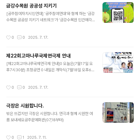
금강수목원 공공성 지키기
글 내용
[공주참여자치시민연대] '공주참여연대'와 함께 하는 '금강
수목원 공공성 지키기 네트워크'가 '금강수목원 민간매각
반대 서명운동'을 하고 있습니다.공주시에 있다가 개청 후
세종시로 편입된 '금강수목원(소유권은 충청남도)'이 현재
작성시간
0
0
2025. 7. 17.
폐쇄된 상태로 민간매각 절차가 진행되고 있습니다. 김태
흠 충남도지사와 최민호 세종시장은 '금강수목원'을 공공
의 자산으로 돌려달라는 시민들의 요구는 철저히 무시하고
제22회고마나루국제연극제 안내
있습니다. '금강수목원'이 민간에 매각된다면 기업의 사익
글 내용
추구에 심각하게 훼손될 것이 분명합니다.40년 가까운 역
[제22회고마나루국제연극제 안내]0 오늘은(7월17일 오
사를 가진 '금강수목원'은 서울 광릉수목원에 이어 우리나
후7시30분) 초청공연 0 내일은 개막식(7월18일 오후6시
라에서 두 번째로 큰 수목원입니다. 산림생물자원을 보호
30분) 해외초청작 (오후7시30분)
하고 시민들에게 관람 및 휴식 기회를 제공하며, 생태교육
작성시간
0
0
2025. 7. 17.
공간으로 기능해온 시민의 자산이며 중요한 공..
극장은 시원합니다.
글 내용
밖은 뜨겁지만 극장은 시원합니다. 연극과 함께 시원한 여
름 보내세요공주문예회관(07,18부터)
작성시간
0
1
2025. 7. 11.